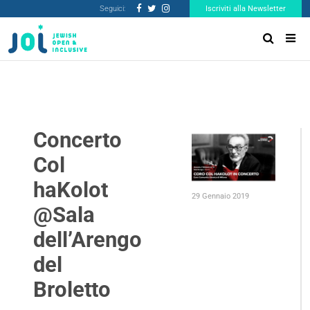
Seguici:
Iscriviti alla Newsletter
Concerto
Col
haKolot
29 Gennaio 2019
@Sala
dell’Arengo
del
Broletto