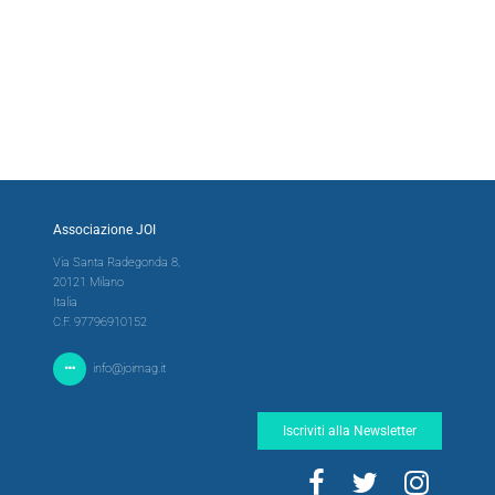
Associazione JOI
Via Santa Radegonda 8,
20121 Milano
Italia
C.F. 97796910152
info@joimag.it
Iscriviti alla Newsletter