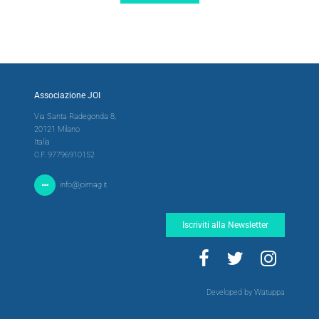
Associazione JOI
Via Santa Radegonda 8,
20121 Milano
Italia
C.F. 97796910152
info@joimag.it
Iscriviti alla Newsletter
Developed by Watuppa