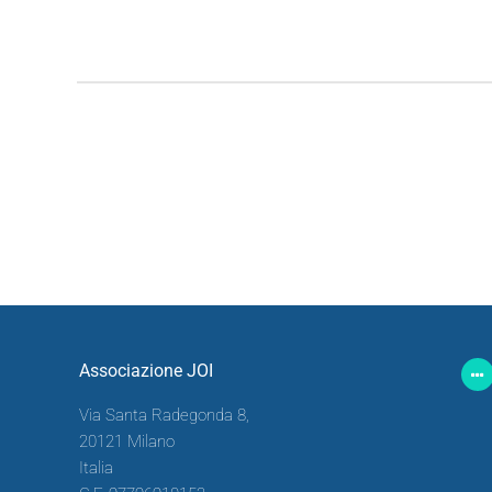
Associazione JOI
Via Santa Radegonda 8,
20121 Milano
Italia