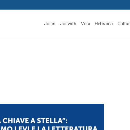
Joi in
Joi with
Voci
Hebraica
Cultu