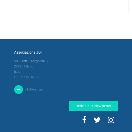
Associazione JOI
Via Santa Radegonda 8,
20121 Milano
Italia
C.F. 97796910152
info@joimag.it
Iscriviti alla Newsletter