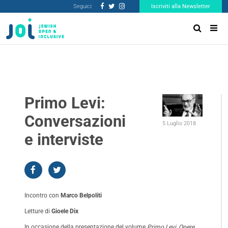
Seguici:
Iscriviti alla Newsletter
Primo Levi:
Conversazioni
5 Luglio 2018
e interviste
Incontro con
Marco Belpoliti
Letture di
Gioele Dix
In occasione della presentazione del volume
Primo Levi, Opere