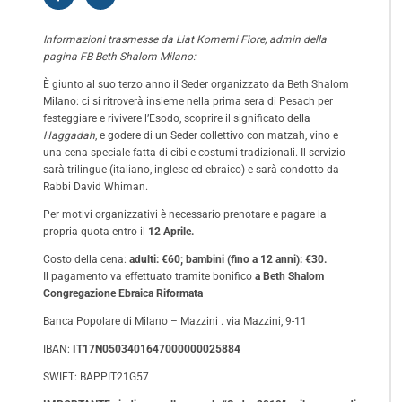
Informazioni trasmesse da Liat Komemi Fiore, admin della
pagina FB
Beth Shalom Milano
:
È giunto al suo terzo anno il Seder organizzato da Beth Shalom
Milano: ci si ritroverà insieme nella prima sera di Pesach per
festeggiare e rivivere l’Esodo, scoprire il significato della
Haggadah
, e godere di un Seder collettivo con matzah, vino e
una cena speciale fatta di cibi e costumi tradizionali. Il servizio
sarà trilingue (italiano, inglese ed ebraico) e sarà condotto da
Rabbi David Whiman.
Per motivi organizzativi è necessario prenotare e pagare la
propria quota entro il
12 Aprile.
Costo della cena:
adulti: €60; b
ambini (fino a 12 anni): €30.
Il pagamento va effettuato tramite bonifico
a Beth Shalom
Congregazione Ebraica Riformata
Banca Popolare di Milano – Mazzini . via Mazzini, 9-11
IBAN:
IT17N0503401647000000025884
SWIFT: BAPPIT21G57