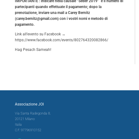
IMPORTANTE : indicare nella causale “Seder 2019” e il numero di
partecipanti quando effettuate il pagamento; dopo la
prenotazione,
inviare una mail a Carey Bernitz
(
carey.bernitz@gmail.com
) con i vostri nomi e metodo di
pagamento.
Link all’evento su Facebook
→
https://www.facebook.com/events/802764320082866/
Hag Pesach Sameah!
Associazione JOI
Via Santa Radegonda 8,
20121 Milano
Italia
C.F. 97796910152