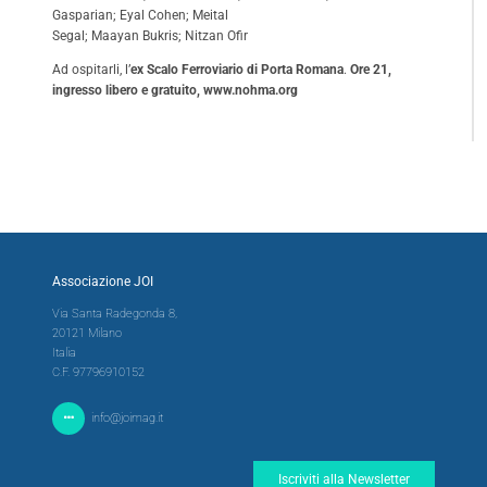
Gasparian; Eyal Cohen; Meital
Segal; Maayan Bukris; Nitzan Ofir
Ad ospitarli, l’
ex Scalo Ferroviario di Porta Romana
.
Ore 21,
ingresso libero e gratuito,
www.nohma.org
Associazione JOI
Via Santa Radegonda 8,
20121 Milano
Italia
C.F. 97796910152
info@joimag.it
Iscriviti alla Newsletter