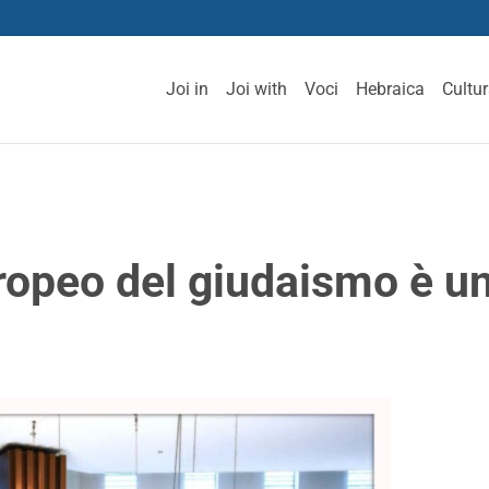
Joi in
Joi with
Voci
Hebraica
Cultu
uropeo del giudaismo è u