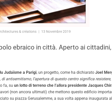
rchitectures & créations
13 Novembre 2019
o ebraico in città. Aperto ai cittadini,
u Judaïsme a Parigi
, un progetto, come ha dichiarato
Joel Mer
 di antisemitismo, l’apertura di questo centro significa resistere, 
po fa, su
un lotto di terreno che l’allora presidente Jacques Ch
 i lavori (non ancora ultimati) che mettono questo edificio import
cciato su piazza Gerusalemme, a sua volta appena inaugurata all’