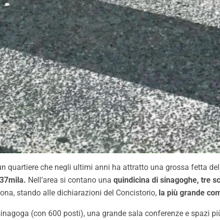
n un quartiere che negli ultimi anni ha attratto una grossa fetta d
137mila.
Nell’area si contano una
quindicina di sinagoghe, tre s
zona, stando alle dichiarazioni del Concistorio,
la più grande co
nagoga (con 600 posti), una grande sala conferenze e spazi più pi