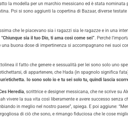
fatto la modella per un marchio messicano ed è stata nominata 
tina. Poi si sono aggiunti la copertina di Bazaar, diverse testa
ssima che le piacevano sia i ragazzi sia le ragazze e in una inte
?
“Chiunque sia il tuo Dio, ti ama così come sei”
. Perché l’import
e una buona dose di impertinenza si accompagnano nei suoi conte
sottolinea il fatto che genere e sessualità per lei sono solo uno 
ichettarsi, di appartenere, che Hada (in spagnolo significa fata)
n’etichetta. Io sono solo io e tu sei solo tu, quindi lascia scorr
Ces Heredia
, scrittrice e designer messicana, che ne scrive su
 vivere la sua vita così liberamente e avere successo senza c
iando in meglio nel nostro paese”, spiega. E poi aggiune: “Mentr
 orgogliosa di ciò che sono, e rimango fiduciosa che le cose migli