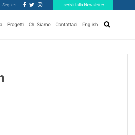
Seguici:
Iscriviti alla Newsletter
ra
Progetti
Chi Siamo
Contattaci
English
h