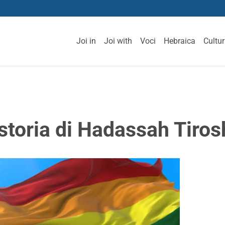
Joi in
Joi with
Voci
Hebraica
Cultu
storia di Hadassah Tiros