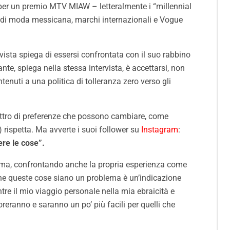
per un premio MTV MIAW – letteralmente i “millennial
te di moda messicana, marchi internazionali e Vogue
rvista spiega di essersi confrontata con il suo rabbino
ante, spiega nella stessa intervista, è accettarsi, non
nuti a una politica di tolleranza zero verso gli
spettro di preferenze che possono cambiare, come
 rispetta. Ma avverte i suoi follower su
Instagram
:
ere le cose”.
 Alma, confrontando anche la propria esperienza come
he queste cose siano un problema è un’indicazione
e il mio viaggio personale nella mia ebraicità e
oreranno e saranno un po’ più facili per quelli che