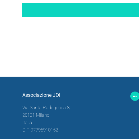
Associazione JOI
Via Santa Radegonda 8,
20121 Milano
Italia
C.F. 97796910152