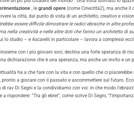
ntire un po’ più cittadini del mondo”. Una volta ultimato lo spazio
erimentazione
, le
grandi opere
(come Cinecittà2), ma anche il 
vivere la città, dal punto di vista di un architetto, creativo e visi
trebbe essere difficile dimostrare le radici ebraiche in altre pro
a nella creatività e nelle altre doti che fanno un architetto di s
i lo studio – e Ascarelli in particolare – lavora a complessi eccle
insieme con i più giovani soci, declina una forte speranza di risca
n una dichiarazione che è una speranza, ma anche un invito e un 
ettualità ha a che fare con la vita e con quello che ci piacerebbe 
, pronto a giocare con il passato e ascommettere sul futuro. Ecc
rav Di Segni e la condividiamo con voi: in che modo l’ebraicità
e a rispondere: “Tra gli ebrei”, come scrive Di Segni, “l’importa