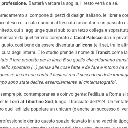
a professione.
Basterà varcare la soglia, il resto verrà da sé.
’arredamento si compone di pezzi di design italiano, le librerie c
tocentesco e la sala riunioni affrescata raccontano un passato da
chitetto, cui si aggiunge quasi subito un terzo collega e soprattut
ominciare da quel terreno comprato a
Casal Palocco
da un privato
 gusto, così bene da essere diventata
un’icona
(e il set, tra le alt
 cura degli interni. E lo studio prende il nome di
Transit
, come la 
to il loro progetto per la linea B su quello che chiamano transit
ello spostarsi (…) pensa alle cose fatte e da fare e intorno ha sol
quenze, in cui non conta il fissarsi ma il succedersi delle immag
tempo sono state decise, essenzialmente, al cintematografo”
.
 sempre più contemporanea e coinvolgente: l’edilizia a Roma si s
er le
Torri al Tiburtino Sud
, lungo il tracciato dell’A24. Un tenta
sero quell’edilizia popolare un unicum (e anche un successo di ven
 professionale dentro questo spazio ricavato in una vacchia tipogr