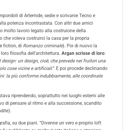
omponibili di Artemide, sedie e scrivanie Tecno e
lla potenza incontrastata. Con altri due amici
to molto lavoro legato alla costruione della
 che voleva costruirci la casa per la propria
re fiction, di
Romanzo criminale
). Poi di nuovo la
loro filosofia dell’architettura.
Argan scrisse di loro
:
 design: un design, cioè, che prevede nei fruitori una
o cose vicine e artificiali”
. E poi procede declinando
ini: la più conforme indubbiamente, alle coordinate
tava riprendendo, soprattutto nei luoghi esterni alle
tivo di pensare al ritmo e alla successione, scandito
dite).
afia, su due piani. “Divenne un vero e proprio loft