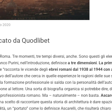
o 2020
cato da Quodlibet
à, Roma. Tre momenti, tre tempi diversi, anche. Sono questi gli elem
nco Purini, nell’introduzione, definisce
a tre dimensioni
.
La pri
he “racconta le vicende degli
ebrei romani dal 1938 al 1944 con a
dell’autore che cerca in quelle esperienze le ragioni delle sue sc
 la formazione professionale si salda con la personalità dell’autor
one al lettore. Una sorta di biografia organica si potrebbe dire, 
 del professionista romano. Ma – naturalmente – non basta.
Ascare
a scelto di raccontare questa storia di architettura è dare spazi
tà, un “portato” come lo definisce Ascarelli, che risulterà chiaro a