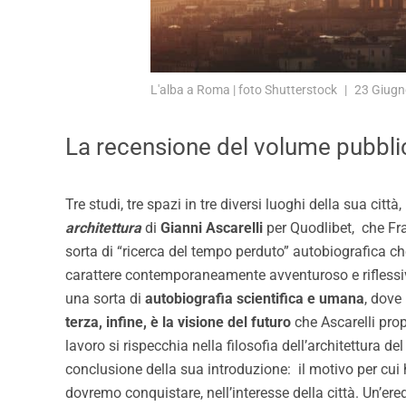
L'alba a Roma | foto Shutterstock
23 Giugn
La recensione del volume pubbli
Tre studi, tre spazi in tre diversi luoghi della sua citt
architettura
di
Gianni Ascarelli
per Quodlibet, che Fra
sorta di “ricerca del tempo perduto” autobiografica c
carattere contemporaneamente avventuroso e riflessivo 
una sorta di
autobiografia scientifica e umana
, dove
terza, infine, è la visione del futuro
che Ascarelli prop
lavoro si rispecchia nella filosofia dell’architettura
conclusione della sua introduzione: il motivo per cui h
dovremo conquistare, nell’interesse della città. Un’eredi