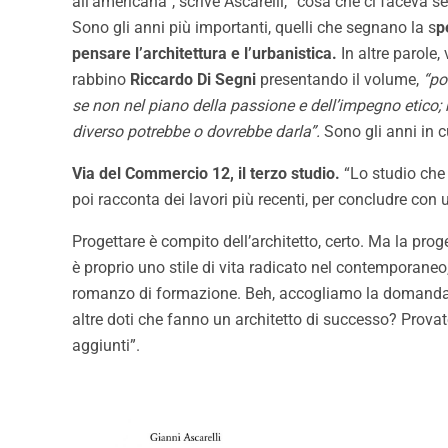
all’americana”, scrive Ascarelli, “cosa che ci faceva se
Sono gli anni più importanti, quelli che segnano la s
p
pensare l’architettura e l’urbanistica.
In altre parole, 
rabbino
Riccardo Di Segni
presentando il volume,
“po
se non nel piano della passione e dell’impegno etico; m
diverso potrebbe o dovrebbe darla”.
Sono gli anni in cu
Via del Commercio 12, il terzo studio.
“Lo studio che 
poi racconta dei lavori più recenti, per concludre co
Progettare è compito dell’architetto, certo. Ma la prog
è proprio uno stile di vita radicato nel contemporaneo
romanzo di formazione. Beh, accogliamo la domanda di 
altre doti che fanno un architetto di successo? Provat
aggiunti”.