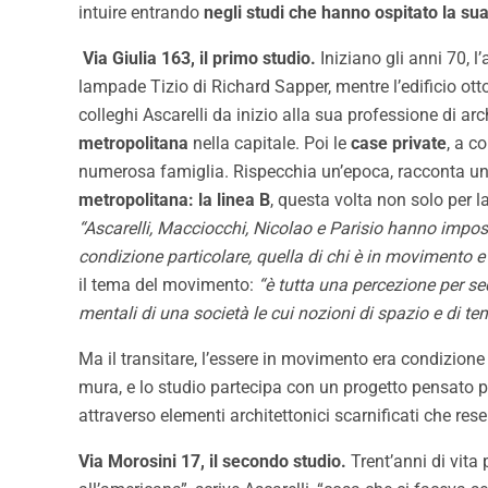
intuire entrando
negli studi che hanno ospitato la su
Via Giulia 163, il primo studio.
Iniziano gli anni 70, l
lampade Tizio di Richard Sapper, mentre l’edificio ot
colleghi Ascarelli da inizio alla sua professione di ar
metropolitana
nella capitale. Poi le
case private
, a c
numerosa famiglia. Rispecchia un’epoca, racconta un
metropolitana: la linea B
, questa volta non solo per la
“Ascarelli, Macciocchi, Nicolao e Parisio hanno imposta
condizione particolare, quella di chi è in movimento e n
il tema del movimento:
“è tutta una percezione per se
mentali di una società le cui nozioni di spazio e di 
Ma il transitare, l’essere in movimento era condizione
mura, e lo studio partecipa con un progetto pensato p
attraverso elementi architettonici scarnificati che re
Via Morosini 17, il secondo studio.
Trent’anni di vita