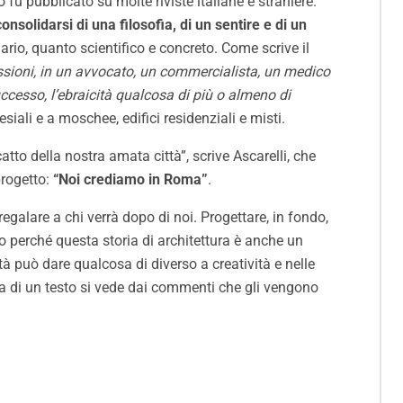
 fu pubblicato su molte riviste italiane e straniere.
c
onsolidarsi di una filosofia, di un sentire e di un
onario, quanto scientifico e concreto. Come scrive il
fessioni, in un avvocato, un commercialista, un medico
uccesso, l’ebraicità qualcosa di più o almeno di
siali e a moschee, edifici residenziali e misti.
tto della nostra amata città”, scrive Ascarelli, che
progetto:
“Noi crediamo in Roma”
.
regalare a chi verrà dopo di noi. Progettare, in fondo,
o perché questa storia di architettura è anche un
 può dare qualcosa di diverso a creatività e nelle
nza di un testo si vede dai commenti che gli vengono