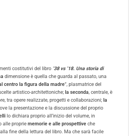
enti costitutivi del libro
’38 vs ’18. Una storia di
ma
dimensione è quella che guarda al passato, una
l centro la figura della madre
“, plasmatrice del
elte artistico-architettoniche;
la seconda
, centrale, è
e, tra opere realizzate, progetti e collaborazioni;
la
dove la presentazione e la discussione del proprio
lli
lo dichiara proprio all’inizio del volume, in
o alle proprie
memorie e alle prospettive
che
lla fine della lettura del libro. Ma che sarà facile