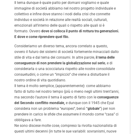
Il tema dunque è quale patto per domani vogliamo e quale
immagine di società abbiamo nel nostro progetto individuale e
collettivo e infine dove stanno i nodi della crisi che connette
individuo e società in relazione alle realtà sociali, culturali,
emozionali all’interno delle quali o rispetto alle quali si è
formato. Ovvero
dove si colloca il punto di rottura tra generazioni.
E dove e come riprendere quel filo.
Consideriamo un diverso tema, ancora correlato a questo,
ovvero il futuro dei sistemi di società fortemente minacciati dallo
stile di vita e dal tema dei consumi. In altre parole,
il tema delle
conseguenze di non prendere la globalizzazione sul serio
, e di
considerarla o una scocciatura rispetto alle nostre consolidate
consuetudini, o come un “impiccio” che viene a disturbare il
nostro ordine di vita quotidiano.
Il tema è molto semplice, (apparentemente): come abbiamo
fatto di tutto nel nostro tempo (più o meno negli ultimi trent’anni,
ma secondo l’autore il tema è aperto di fatto con le
conseguenze
del Secondo conflitto mondiale,
e dunque con il 1945 che Eyal
considera non un problema “europeo”, bensì
“globale”
) per non
prendere in carico le sfide che assumere il mondo come “casa” ci
obbligava a fare.
Ne sono discese molte cose, compreso la rivolta nazionalista di
questi ultimi decenni (in tutte le sue variabili: sovranismi, nuove