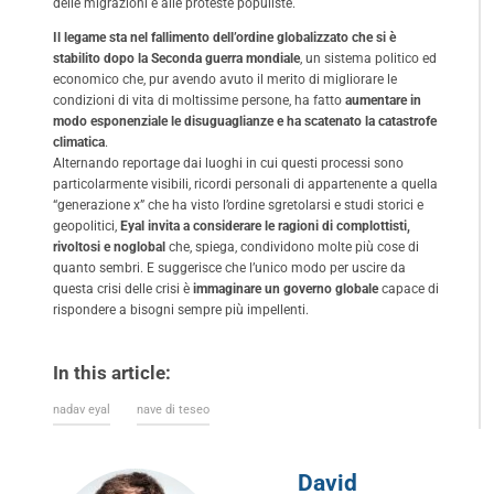
delle migrazioni e alle proteste populiste.
Il legame sta nel fallimento dell’ordine globalizzato che si è
stabilito dopo la Seconda guerra mondiale
, un sistema politico ed
economico che, pur avendo avuto il merito di migliorare le
condizioni di vita di moltissime persone, ha fatto
aumentare in
modo esponenziale le disuguaglianze e ha scatenato la catastrofe
climatica
.
Alternando reportage dai luoghi in cui questi processi sono
particolarmente visibili, ricordi personali di appartenente a quella
“generazione x” che ha visto l’ordine sgretolarsi e studi storici e
geopolitici,
Eyal invita a considerare le ragioni di complottisti,
rivoltosi e noglobal
che, spiega, condividono molte più cose di
quanto sembri. E suggerisce che l’unico modo per uscire da
questa crisi delle crisi è
immaginare un governo globale
capace di
rispondere a bisogni sempre più impellenti.
In this article:
nadav eyal
nave di teseo
David