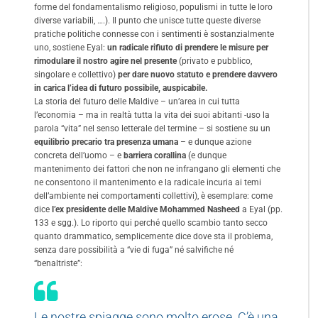
forme del fondamentalismo religioso, populismi in tutte le loro
diverse variabili, ….). Il punto che unisce tutte queste diverse
pratiche politiche connesse con i sentimenti è sostanzialmente
uno, sostiene Eyal:
un radicale rifiuto di prendere le misure per
rimodulare il nostro agire nel presente
(privato e pubblico,
singolare e collettivo)
per dare nuovo statuto e prendere davvero
in carica l’idea di futuro possibile, auspicabile.
La storia del futuro delle Maldive – un’area in cui tutta
l’economia – ma in realtà tutta la vita dei suoi abitanti -uso la
parola “vita” nel senso letterale del termine – si sostiene su un
equilibrio precario tra presenza umana
– e dunque azione
concreta dell’uomo – e
barriera corallina
(e dunque
mantenimento dei fattori che non ne infrangano gli elementi che
ne consentono il mantenimento e la radicale incuria ai temi
dell’ambiente nei comportamenti collettivi), è esemplare: come
dice
l’ex presidente delle Maldive Mohammed Nasheed
a Eyal (pp.
133 e sgg.). Lo riporto qui perché quello scambio tanto secco
quanto drammatico, semplicemente dice dove sta il problema,
senza dare possibilità a “vie di fuga” né salvifiche né
“benaltriste”:
Le nostre spiagge sono molto erose. C’è una