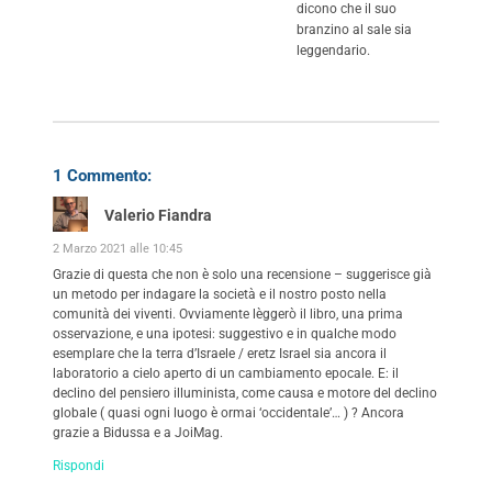
dicono che il suo
branzino al sale sia
leggendario.
1 Commento:
Valerio Fiandra
2 Marzo 2021 alle 10:45
Grazie di questa che non è solo una recensione – suggerisce già
un metodo per indagare la società e il nostro posto nella
comunità dei viventi. Ovviamente lèggerò il libro, una prima
osservazione, e una ipotesi: suggestivo e in qualche modo
esemplare che la terra d’Israele / eretz Israel sia ancora il
laboratorio a cielo aperto di un cambiamento epocale. E: il
declino del pensiero illuminista, come causa e motore del declino
globale ( quasi ogni luogo è ormai ‘occidentale’… ) ? Ancora
grazie a Bidussa e a JoiMag.
Rispondi