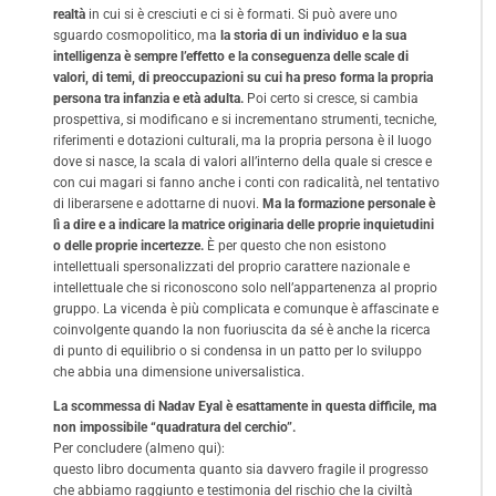
realtà
in cui si è cresciuti e ci si è formati. Si può avere uno
sguardo cosmopolitico, ma
la storia di un individuo e la sua
intelligenza è sempre l’effetto e la conseguenza delle scale di
valori, di temi, di preoccupazioni su cui ha preso forma la propria
persona tra infanzia e età adulta.
Poi certo si cresce, si cambia
prospettiva, si modificano e si incrementano strumenti, tecniche,
riferimenti e dotazioni culturali, ma la propria persona è il luogo
dove si nasce, la scala di valori all’interno della quale si cresce e
con cui magari si fanno anche i conti con radicalità, nel tentativo
di liberarsene e adottarne di nuovi.
Ma la formazione personale è
lì a dire e a indicare la matrice originaria delle proprie inquietudini
o delle proprie incertezze.
È per questo che non esistono
intellettuali spersonalizzati del proprio carattere nazionale e
intellettuale che si riconoscono solo nell’appartenenza al proprio
gruppo. La vicenda è più complicata e comunque è affascinate e
coinvolgente quando la non fuoriuscita da sé è anche la ricerca
di punto di equilibrio o si condensa in un patto per lo sviluppo
che abbia una dimensione universalistica.
La scommessa di Nadav Eyal è esattamente in questa difficile, ma
non impossibile “quadratura del cerchio”.
Per concludere (almeno qui):
questo libro documenta quanto sia davvero fragile il progresso
che abbiamo raggiunto e testimonia del rischio che la civiltà