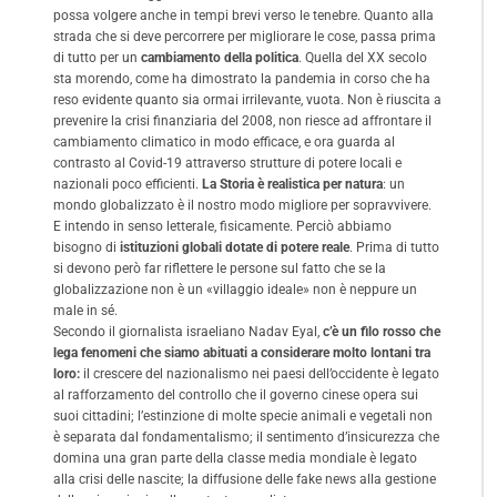
possa volgere anche in tempi brevi verso le tenebre. Quanto alla
strada che si deve percorrere per migliorare le cose, passa prima
di tutto per un
cambiamento della politica
. Quella del XX secolo
sta morendo, come ha dimostrato la pandemia in corso che ha
reso evidente quanto sia ormai irrilevante, vuota. Non è riuscita a
prevenire la crisi finanziaria del 2008, non riesce ad affrontare il
cambiamento climatico in modo efficace, e ora guarda al
contrasto al Covid-19 attraverso strutture di potere locali e
nazionali poco efficienti.
La Storia è realistica per natura
: un
mondo globalizzato è il nostro modo migliore per sopravvivere.
E intendo in senso letterale, fisicamente. Perciò abbiamo
bisogno di
istituzioni globali dotate di potere reale
. Prima di tutto
si devono però far riflettere le persone sul fatto che se la
globalizzazione non è un «villaggio ideale» non è neppure un
male in sé.
Secondo il giornalista israeliano Nadav Eyal,
c’è un filo rosso che
lega fenomeni che siamo abituati a considerare molto lontani tra
loro:
il crescere del nazionalismo nei paesi dell’occidente è legato
al rafforzamento del controllo che il governo cinese opera sui
suoi cittadini; l’estinzione di molte specie animali e vegetali non
è separata dal fondamentalismo; il sentimento d’insicurezza che
domina una gran parte della classe media mondiale è legato
alla crisi delle nascite; la diffusione delle fake news alla gestione