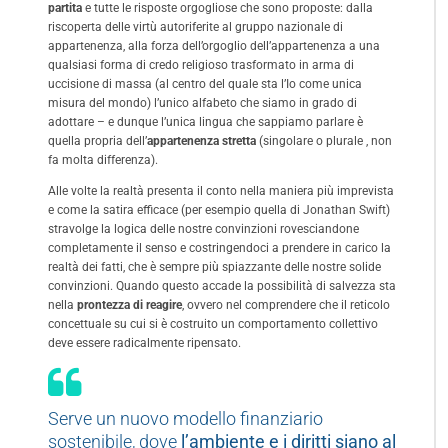
partita
e tutte le risposte orgogliose che sono proposte: dalla
riscoperta delle virtù autoriferite al gruppo nazionale di
appartenenza, alla forza dell’orgoglio dell’appartenenza a una
qualsiasi forma di credo religioso trasformato in arma di
uccisione di massa (al centro del quale sta l’Io come unica
misura del mondo) l’unico alfabeto che siamo in grado di
adottare – e dunque l’unica lingua che sappiamo parlare è
quella propria dell’
appartenenza stretta
(singolare o plurale , non
fa molta differenza).
Alle volte la realtà presenta il conto nella maniera più imprevista
e come la satira efficace (per esempio quella di Jonathan Swift)
stravolge la logica delle nostre convinzioni rovesciandone
completamente il senso e costringendoci a prendere in carico la
realtà dei fatti, che è sempre più spiazzante delle nostre solide
convinzioni. Quando questo accade la possibilità di salvezza sta
nella
prontezza di reagire
, ovvero nel comprendere che il reticolo
concettuale su cui si è costruito un comportamento collettivo
deve essere radicalmente ripensato.
Serve un nuovo modello finanziario
sostenibile, dove
l’ambiente e i diritti siano al