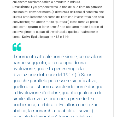
cui ancora facciamo fatica a prendere la misura.
Dove siamo?
Eyal propone verso la fine del suo libro un
parallelo
che non mi convince molto (a differenza dell’analisi concreta che
illustra ampliamente nel corso del libro che invece trovo non solo
convincente, ma anche molto “puntuta”) e che forse va preso
solo come
spunto
, o forse perché non abbiamo modelli storici di
sconvolgimento capaci di avvicinarsi a quello attualmente in
corso.
Scrive Eyal
alle pagine 413 e 414:
Il momento attuale non è simile, come alcuni
hanno suggerito, allo scoppio di una
rivoluzione, quale fu per esempio la
Rivoluzione d’ottobre del 1917 (..) Se un
qualche parallelo può essere significativo,
quello a cui stiamo assistendo non è dunque
la Rivoluzione d’ottobre, quanto qualcosa di
simile alla rivoluzione che la precedette di
pochi mesi, a febbraio. Fu allora che lo zar
abdicò, la monarchia fu abolita i soviet (i
consigli dei lavoratori) furono stabiliti e