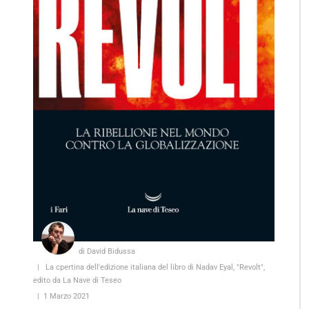
di David Bidussa
La cpertina dell'edizione italiana del libro di Nadav Eyal, "Revolt",
edito da La Nave di Teseo
1 Marzo 2021