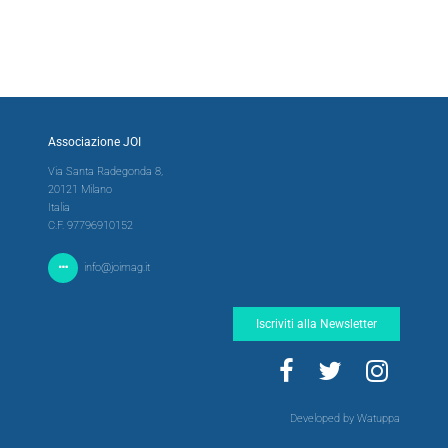
Associazione JOI
Via Santa Radegonda 8,
20121 Milano
Italia
C.F. 97796910152
info@joimag.it
Iscriviti alla Newsletter
Developed by Watuppa