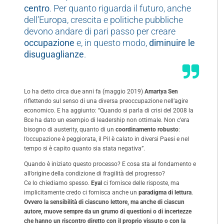
centro
. Per quanto riguarda il futuro, anche
dell’Europa, crescita e politiche pubbliche
devono andare di pari passo per creare
occupazione
e, in questo modo,
diminuire le
disuguaglianze
.
Lo ha detto circa due anni fa (maggio 2019)
Amartya Sen
riflettendo sul senso di una diversa preoccupazione nell’agire
economico. E ha aggiunto: “Quando si parla di crisi del 2008 la
Bce ha dato un esempio di leadership non ottimale. Non c’era
bisogno di austerity, quanto di un
coordinamento robusto
:
l’occupazione è peggiorata, il Pil è calato in diversi Paesi e nel
tempo si è capito quanto sia stata negativa”.
Quando è iniziato questo processo? E cosa sta al fondamento e
all’origine della condizione di fragilità del progresso?
Ce lo chiediamo spesso.
Eyal
ci fornisce delle risposte, ma
implicitamente credo ci fornisca anche un
paradigma di lettura
.
Ovvero la sensibilità di ciascuno lettore, ma anche di ciascun
autore, muove sempre da un grumo di questioni o di incertezze
che hanno un riscontro diretto con il proprio vissuto o con la