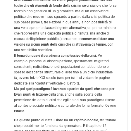
nella condizione attuale un vero e proprio parallelismo.
Ciò non
toglie
che gli elementi di fondo della crisi in sé ci siano
e che forse
l’occhio non generico di un giornalista, ma di un osservatore
politico che muove il suo sguardo a partire dalla crisi politica del
suo paese (Israele, tre elezioni in due anni, la non possibilità di
una vera e propria classe dirigente alternativa, un primo ministro
che rappresenta una capacità politica di tenuta, ma anche di
cattura dell’opinione pubblica) certamente
consente di
dare una
visione su alcuni punti della crisi che ci attraversa da tempo
, con
una sensibilità specifica.
Il tema dunque è il paradigma complessivo della crisi.
Per
esempio: processi di disoccupazione, spostamenti migratori
consistenti; redistribuzione di popolazioni con abbandono e
spesso decadenza strutturale di aree fino a un ciclo industriale
fa, ovvero inizio XXI secolo (uno per tutti: si vedano le pagine
dedicate alla “caduta” verticale di Detroit).
Ma poi
quel paradigma è lavorato a partire da quelli che sono per
Eyal i punti di frizione della crisi
, anche sulla scorta della
percezione del dato di crisi che egli ha nel suo paradigma risetto
al contesto sociale, politico, e culturale che lo ha formato. Ovvero
Israele
.
Da questo punto di vista il libro ha un
capitolo nodale
, strutturale
che probabilmente funziona da generatore. È il capitolo 12