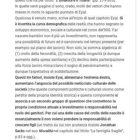
quello che ha per titolo
“L’umanità è il Titanic”
[pp. 279-303].
In quelle venti pagine ci sono, credo, molti dei vettori che hanno
messo in moto lo sguardo puntuto di Eyal.
Qualcosa è venuto meno, scrive all’inizio di quel capitolo Eyal.
Si
è invertita la curva demografica
delle realtà che hanno segnato lo
sviluppo economico, sociale e culturale nel corso del’900. Far
nascere bambini non è più un investimento, non rappresenta
una possibilità di futuro ed è sanzionato nel tempo presente (per
esempio sul piano del lavoro). Non solo, la somma algebrica di
(1) crollo della fecondità; (2) crescita della longevità (e dunque
aumento della spesa sanitaria) e (3) declino della partecipazione
alla forza lavoro minacciano il sogno di pensionamento e
dunque l’aspettativa di soddisfazione.
Questi tre fattori, insiste Eyal, alimentano l’estrema destra,
aumentano l’angoscia del possibile meticciato culturale delle
società
(che queste componenti politiche e culturali vivono come
perdita della propria identità storica) e questa componente
si
associa a un secondo gruppo di questioni che
connettono la
propria condizione attuale a investimento e responsabilità nel
ruolo dei genitori. Per cui una delle cause del crollo delle nascite è
essenzialmente il non volersi prendere la responsabilità di
crescere figli
(un tratto su cui con acutezza insiste
Jonathan
Sacks
nel suo
Moralità
nel capitolo dal titolo “La famiglia fragile”,
p.83 e sgg.).