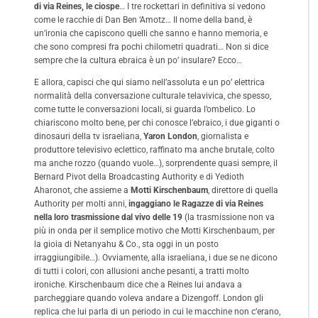
di via Reines, le ciospe
… I tre rockettari in definitiva si vedono
come le racchie di Dan Ben ‘Amotz… Il nome della band, è
un’ironia che capiscono quelli che sanno e hanno memoria, e
che sono compresi fra pochi chilometri quadrati… Non si dice
sempre che la cultura ebraica è un po’ insulare? Ecco…
E allora, capisci che qui siamo nell’assoluta e un po’ elettrica
normalità della conversazione culturale telavivica, che spesso,
come tutte le conversazioni locali, si guarda l’ombelico. Lo
chiariscono molto bene, per chi conosce l’ebraico, i due giganti o
dinosauri della tv israeliana,
Yaron London
, giornalista e
produttore televisivo eclettico, raffinato ma anche brutale, colto
ma anche rozzo (quando vuole…), sorprendente quasi sempre, il
Bernard Pivot della Broadcasting Authority e di Yedioth
Aharonot, che assieme a
Motti Kirschenbaum
, direttore di quella
Authority per molti anni,
ingaggiano le Ragazze di via Reines
nella loro trasmissione dal vivo delle 19
(la trasmissione non va
più in onda per il semplice motivo che Motti Kirschenbaum, per
la gioia di Netanyahu & Co., sta oggi in un posto
irraggiungibile…). Ovviamente, alla israeliana, i due se ne dicono
di tutti i colori, con allusioni anche pesanti, a tratti molto
ironiche. Kirschenbaum dice che a Reines lui andava a
parcheggiare quando voleva andare a Dizengoff. London gli
replica che lui parla di un periodo in cui le macchine non c’erano,