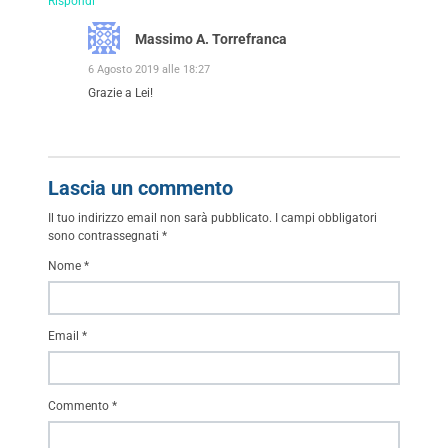
Rispondi
Massimo A. Torrefranca
6 Agosto 2019 alle 18:27
Grazie a Lei!
Lascia un commento
Il tuo indirizzo email non sarà pubblicato.
I campi obbligatori
sono contrassegnati
*
Nome
*
Email
*
Commento
*