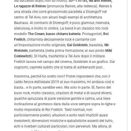
sia successo dopo, non so molto).
נערות ריינס, Na‘arot Reines,
Le ragazze di Reines
(pronuncia Raines, alla tedesca). Reines è
una strada che corre grossomodo parallela a Dizengoff nel
centro di Tel Aviv, con alcuni begli esempi di architettura
Bauhaus. Al contrario di Dizengoff, è poco glamour, riservata,
silenziosa, e molto in ombra. La band è un classico trio rock
modello
The Cream
,
basso chitarra batteria
. Protagonisti,
Roi
Freilich
, chitarrista decisamente rock e cantante con
un’impostazione molto originale;
Gai Goldstein
, bassista;
Nir
Wetstein
, batterista (nella prima formazione, al suo posto
Miki
Coklewitch
). Di Haifa, trasferitisi a Tel Aviv dopo il militare.
Freilich lavora nel campo del cinema, Goldstein è un grafico. Dai
cognomi, capirete subito che si tratta di ashkenaziti puri…
Insomma, perché ho scelto loro? Potrei rispondervi che, con il
caldo feroce dell’estate 2019 al suo massimo, mi andava così e
basta… e in parte, sarebbe vero. Ma solo in parte. Sì, fanno del
buon rock, molto classico, citazioni di metal e di sound diversi,
qualche spruzzata di punk versione gentile e calma, una lieve
inclinazione al grottesco data dalla voce sempre sopra le righe e
molto impostata di Roi Freilich. Testi normali, non
particolarmente poetici, allusioni e sotto testi impliciti quasi
inesistenti, dimensioni mistiche e qabalistiche assenti del tutto,
echi e riverberi culturali particolari, non pervenuti. Ma allora, di