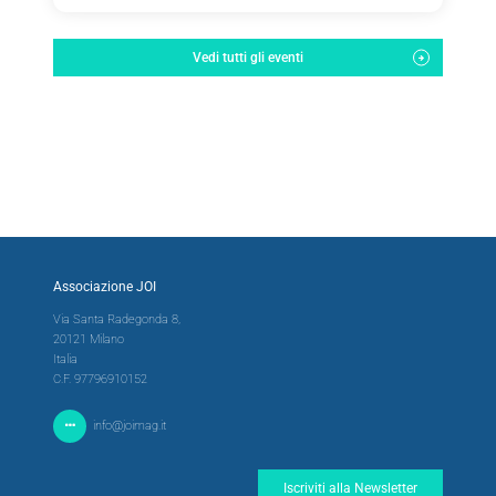
Vedi tutti gli eventi
Associazione JOI
Via Santa Radegonda 8,
20121 Milano
Italia
C.F. 97796910152
info@joimag.it
Iscriviti alla Newsletter