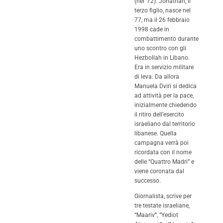
(nel ’72). Jonathan, il
terzo figlio, nasce nel
77, ma il 26 febbraio
1998 cade in
combattimento durante
uno scontro con gli
Hezbollah in Libano.
Era in servizio militare
di leva. Da allora
Manuela Dviri si dedica
ad attività per la pace,
inizialmente chiedendo
il ritiro dell’esercito
israeliano dal territorio
libanese. Quella
campagna verrà poi
ricordata con il nome
delle “Quattro Madri” e
viene coronata dal
successo.
Giornalista, scrive per
tre testate israeliane,
“Maariv”, “Yediot