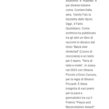
Aharonot” e “Haaretz” e
per diverse italiane
come Corriere Della
sera, Vanity Fair, la
Gazzetta dello Sport,
Oggi , Il Fatto
Quotidiano. Come
scrittrice ha pubblicato
tra gli altri un libro di
racconti in ebraico dal
titolo “Beizà shel
shokolad” (L’uovo di
cioccolata) e un testo
per il teatro, “Terra di
latte e miele”, in scena
nel 2003 con Ottavia
Piccolo e Enzo Curcuru,
per la regia di Silvano
Piccardi. È Stata
insignita di vari premi
per la pace e
giornalistici tra cui il
Premio “Peace and
Reconciliation Award”