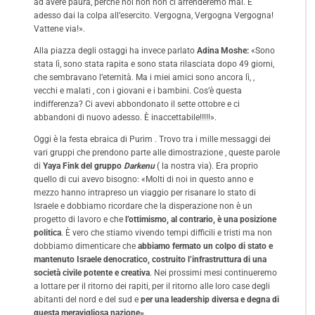
ad avere paura, perchè noi non non ci arrenderemo mai. E
adesso dai la colpa all’esercito. Vergogna, Vergogna Vergogna!
Vattene via!».
Alla piazza degli ostaggi ha invece parlato
Adina Moshe:
«Sono
stata lì, sono stata rapita e sono stata rilasciata dopo 49 giorni,
che sembravano l’eternità. Ma i miei amici sono ancora lì, ,
vecchi e malati , con i giovani e i bambini. Cos’è questa
indifferenza? Ci avevi abbondonato il sette ottobre e ci
abbandoni di nuovo adesso. È inaccettabile‼‼!».
Oggi è la festa ebraica di Purim . Trovo tra i mille messaggi dei
vari gruppi che prendono parte alle dimostrazione , queste parole
di
Yaya Fink del gruppo
Darkenu
( la nostra via). Era proprio
quello di cui avevo bisogno: «Molti di noi in questo anno e
mezzo hanno intrapreso un viaggio per risanare lo stato di
Israele e dobbiamo ricordare che la disperazione non è un
progetto di lavoro e che
l’ottimismo, al contrario, è una posizione
politica
. È vero che stiamo vivendo tempi difficili e tristi ma non
dobbiamo dimenticare che
abbiamo fermato un colpo di stato e
mantenuto Israele denocratico, costruito l’infrastruttura di una
società civile potente e creativa
. Nei prossimi mesi continueremo
a lottare per il ritorno dei rapiti, per il ritorno alle loro case degli
abitanti del nord e del sud e
per una leadership diversa e degna di
questa meravigliosa nazione»
.