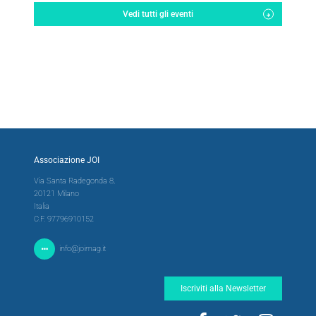
Vedi tutti gli eventi
Associazione JOI
Via Santa Radegonda 8,
20121 Milano
Italia
C.F. 97796910152
info@joimag.it
Iscriviti alla Newsletter