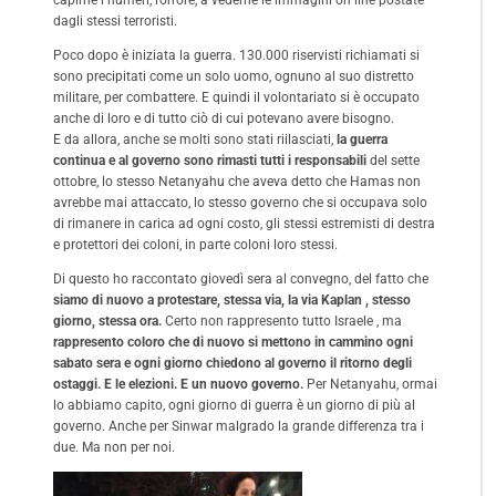
dagli stessi terroristi.
Poco dopo è iniziata la guerra. 130.000 riservisti richiamati si
sono precipitati come un solo uomo, ognuno al suo distretto
militare, per combattere. E quindi il volontariato si è occupato
anche di loro e di tutto ciò di cui potevano avere bisogno.
E da allora, anche se molti sono stati riilasciati,
la guerra
continua e al governo sono rimasti tutti i responsabili
del sette
ottobre, lo stesso Netanyahu che aveva detto che Hamas non
avrebbe mai attaccato, lo stesso governo che si occupava solo
di rimanere in carica ad ogni costo, gli stessi estremisti di destra
e protettori dei coloni, in parte coloni loro stessi.
Di questo ho raccontato giovedì sera al convegno, del fatto che
siamo di nuovo a protestare, stessa via, la via Kaplan , stesso
giorno, stessa ora.
Certo non rappresento tutto Israele , ma
rappresento coloro che di nuovo si mettono in cammino ogni
sabato sera e ogni giorno chiedono al governo il ritorno degli
ostaggi. E le elezioni. E un nuovo governo.
Per Netanyahu, ormai
lo abbiamo capito, ogni giorno di guerra è un giorno di più al
governo. Anche per Sinwar malgrado la grande differenza tra i
due. Ma non per noi.