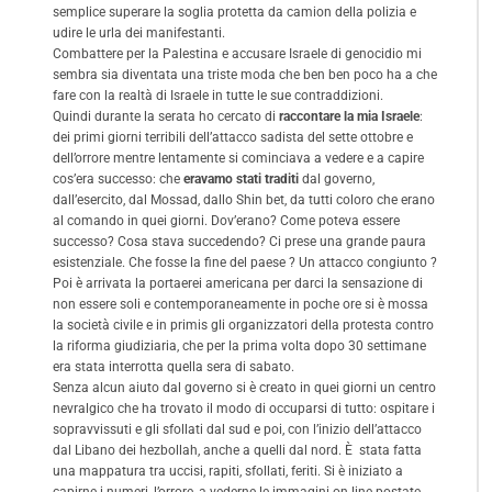
semplice superare la soglia protetta da camion della polizia e
udire le urla dei manifestanti.
Combattere per la Palestina e accusare Israele di genocidio mi
sembra sia diventata una triste moda che ben ben poco ha a che
fare con la realtà di Israele in tutte le sue contraddizioni.
Quindi durante la serata ho cercato di
raccontare la mia Israele
:
dei primi giorni terribili dell’attacco sadista del sette ottobre e
dell’orrore mentre lentamente si cominciava a vedere e a capire
cos’era successo: che
eravamo stati traditi
dal governo,
dall’esercito, dal Mossad, dallo Shin bet, da tutti coloro che erano
al comando in quei giorni. Dov’erano? Come poteva essere
successo? Cosa stava succedendo? Ci prese una grande paura
esistenziale. Che fosse la fine del paese ? Un attacco congiunto ?
Poi è arrivata la portaerei americana per darci la sensazione di
non essere soli e contemporaneamente in poche ore si è mossa
la società civile e in primis gli organizzatori della protesta contro
la riforma giudiziaria, che per la prima volta dopo 30 settimane
era stata interrotta quella sera di sabato.
Senza alcun aiuto dal governo si è creato in quei giorni un centro
nevralgico che ha trovato il modo di occuparsi di tutto: ospitare i
sopravvissuti e gli sfollati dal sud e poi, con l’inizio dell’attacco
dal Libano dei hezbollah, anche a quelli dal nord. È stata fatta
una mappatura tra uccisi, rapiti, sfollati, feriti. Si è iniziato a
capirne i numeri, l’orrore, a vederne le immagini on line postate