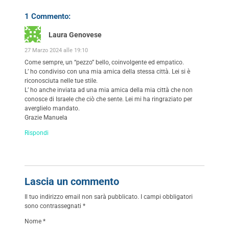
1 Commento:
Laura Genovese
27 Marzo 2024 alle 19:10
Come sempre, un “pezzo” bello, coinvolgente ed empatico.
L’ ho condiviso con una mia amica della stessa città. Lei si è
riconosciuta nelle tue stile.
L’ ho anche inviata ad una mia amica della mia città che non
conosce di Israele che ciò che sente. Lei mi ha ringraziato per
averglielo mandato.
Grazie Manuela
Rispondi
Lascia un commento
Il tuo indirizzo email non sarà pubblicato.
I campi obbligatori
sono contrassegnati
*
Nome
*