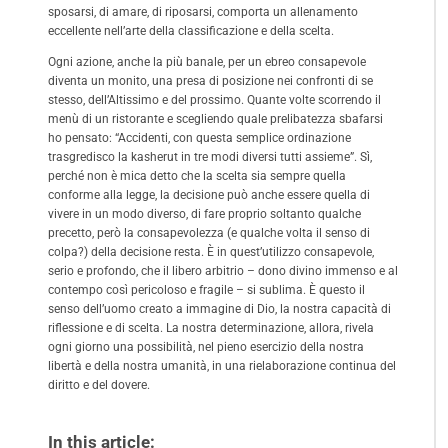
sposarsi, di amare, di riposarsi, comporta un allenamento
eccellente nell’arte della classificazione e della scelta.
Ogni azione, anche la più banale, per un ebreo consapevole
diventa un monito, una presa di posizione nei confronti di se
stesso, dell’Altissimo e del prossimo. Quante volte scorrendo il
menù di un ristorante e scegliendo quale prelibatezza sbafarsi
ho pensato: “Accidenti, con questa semplice ordinazione
trasgredisco la kasherut in tre modi diversi tutti assieme”. Sì,
perché non è mica detto che la scelta sia sempre quella
conforme alla legge, la decisione può anche essere quella di
vivere in un modo diverso, di fare proprio soltanto qualche
precetto, però la consapevolezza (e qualche volta il senso di
colpa?) della decisione resta. È in quest’utilizzo consapevole,
serio e profondo, che il libero arbitrio – dono divino immenso e al
contempo così pericoloso e fragile – si sublima. È questo il
senso dell’uomo creato a immagine di Dio, la nostra capacità di
riflessione e di scelta. La nostra determinazione, allora, rivela
ogni giorno una possibilità, nel pieno esercizio della nostra
libertà e della nostra umanità, in una rielaborazione continua del
diritto e del dovere.
In this article: