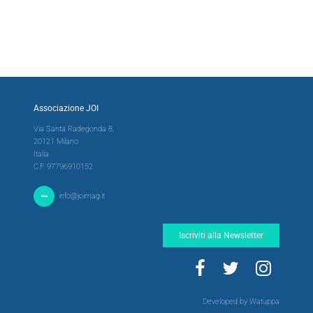
Associazione JOI
Via Santa Radegonda 8,
20121 Milano
Italia
C.F. 97796910152
info@joimag.it
Iscriviti alla Newsletter
Developed by Watuppa