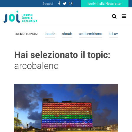
Seguici:
Iscriviti alla Newsletter
israele
shoah
antisemitismo
tel aviv
me
TREND TOPICS:
Hai selezionato il topic:
arcobaleno