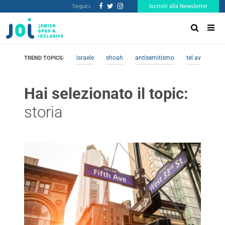
Seguici:
Iscriviti alla Newsletter
israele
shoah
antisemitismo
tel aviv
me
TREND TOPICS:
Hai selezionato il topic:
storia