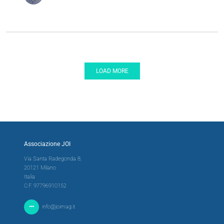
LOAD MORE
Associazione JOI
Via Santa Radegonda 8,
20121 Milano
Italia
C.F. 97796910152
info@joimag.it