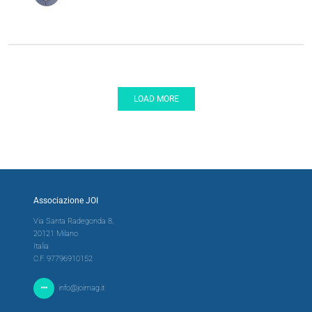
LOAD MORE
Associazione JOI
Via Santa Radegonda 8,
20121 Milano
Italia
C.F. 97796910152
info@joimag.it