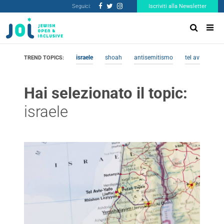
Seguici:
Iscriviti alla Newsletter
israele
shoah
antisemitismo
tel aviv
me
TREND TOPICS:
Hai selezionato il topic:
israele