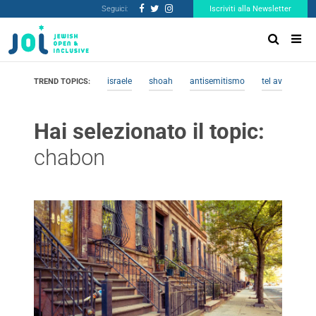
Seguici:
Iscriviti alla Newsletter
israele
shoah
antisemitismo
tel aviv
me
TREND TOPICS:
Hai selezionato il topic:
chabon