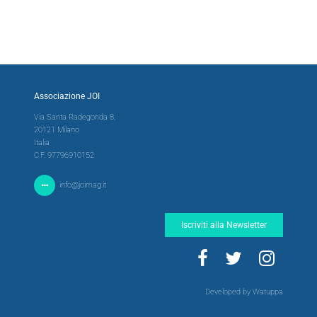
Associazione JOI
Via Santa Radegonda 8,
20121 Milano
Italia
C.F. 97796910152
info@joimag.it
Iscriviti alla Newsletter
Developed by Watuppa