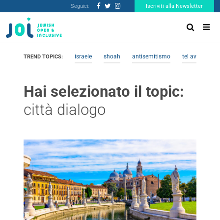
Seguici:
Iscriviti alla Newsletter
israele
shoah
antisemitismo
tel aviv
me
TREND TOPICS:
Hai selezionato il topic:
città dialogo