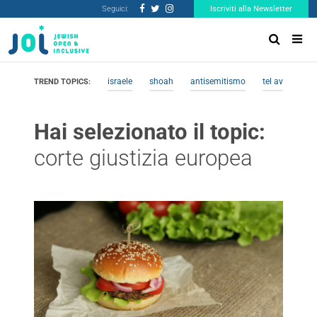
Seguici:
Iscriviti alla Newsletter
israele
shoah
antisemitismo
tel aviv
me
TREND TOPICS:
Hai selezionato il topic:
corte giustizia europea