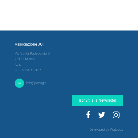
Associazione JOI
Via Santa Radegonda 8,
20121 Milano
Italia
C.F. 97796910152
info@joimag.it
Iscriviti alla Newsletter
Developed by Watuppa