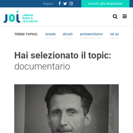
Seguici:
Iscriviti alla Newsletter
israele
shoah
antisemitismo
tel aviv
me
TREND TOPICS:
Hai selezionato il topic:
documentario