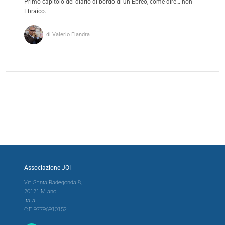
Primo capitolo del diario di bordo di un Ebreo, come dire… non
Ebraico.
di Valerio Fiandra
Associazione JOI
Via Santa Radegonda 8,
20121 Milano
Italia
C.F. 97796910152