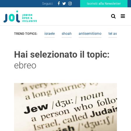
Seguici:
Iscriviti alla Newsletter
israele
shoah
antisemitismo
tel aviv
me
TREND TOPICS:
Hai selezionato il topic:
ebreo