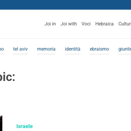
Joi in
Joi with
Voci
Hebraica
Cultu
mo
tel aviv
memoria
identità
ebraismo
giunt
pic:
Israele