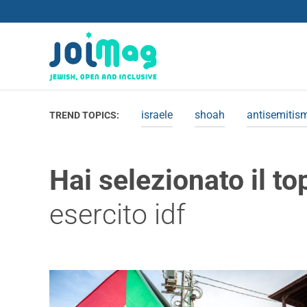
israele
shoah
antisemitis
TREND TOPICS:
Hai selezionato il to
esercito idf