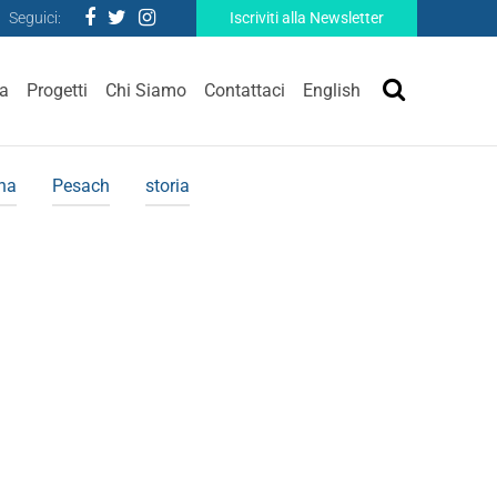
Seguici:
Iscriviti alla Newsletter
ra
Progetti
Chi Siamo
Contattaci
English
ina
Pesach
storia