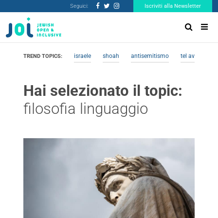
Seguici:
Iscriviti alla Newsletter
israele
shoah
antisemitismo
tel aviv
me
TREND TOPICS:
Hai selezionato il topic:
filosofia linguaggio