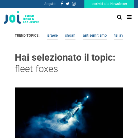
Seguici:
Iscriviti alla Newsletter
israele
shoah
antisemitismo
tel aviv
me
TREND TOPICS:
Hai selezionato il topic:
fleet foxes