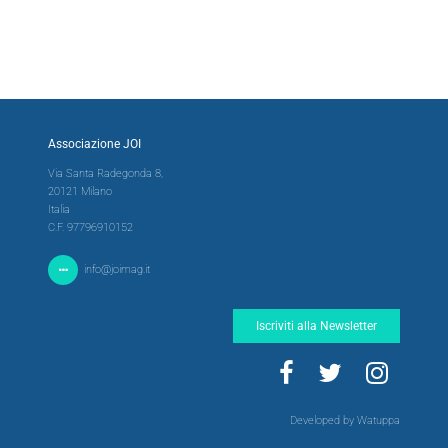
Associazione JOI
Via Santa Radegonda 8,
20121 Milano
Italia
C.F. 97796910152
info@joimag.it
Iscriviti alla Newsletter
Developed by Watuppa