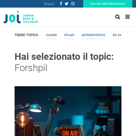
Seguici:
Iscriviti alla Newsletter
israele
shoah
antisemitismo
tel aviv
me
TREND TOPICS:
Hai selezionato il topic:
Forshpil