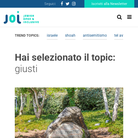
Seguici:
Iscriviti alla Newsletter
israele
shoah
antisemitismo
tel aviv
me
TREND TOPICS:
Hai selezionato il topic:
giusti