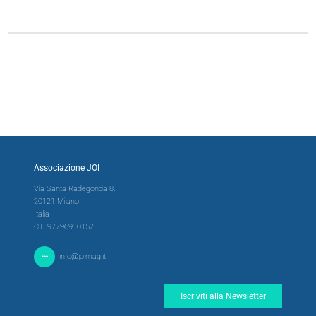
Associazione JOI
Via Santa Radegonda 8,
20121 Milano
Italia
C.F. 97796910152
info@joimag.it
Iscriviti alla Newsletter