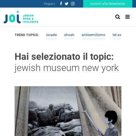
Seguici:
Iscriviti alla Newsletter
israele
shoah
antisemitismo
tel aviv
me
TREND TOPICS:
Hai selezionato il topic:
jewish museum new york