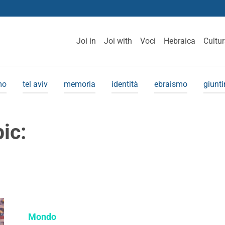
Joi in
Joi with
Voci
Hebraica
Cultu
mo
tel aviv
memoria
identità
ebraismo
giunt
pic:
Mondo