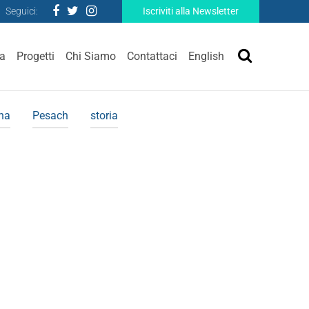
Seguici:
Iscriviti alla Newsletter
ra
Progetti
Chi Siamo
Contattaci
English
ina
Pesach
storia