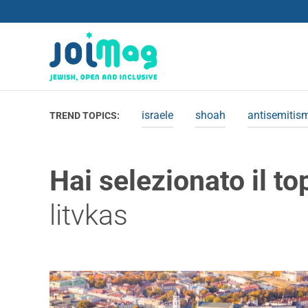
israele
shoah
antisemitis
TREND TOPICS:
Hai selezionato il to
litvkas