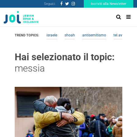
Seguici:
Iscriviti alla Newsletter
israele
shoah
antisemitismo
tel aviv
me
TREND TOPICS:
Hai selezionato il topic:
messia