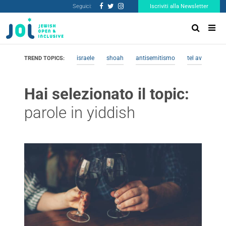
Seguici:
Iscriviti alla Newsletter
israele
shoah
antisemitismo
tel aviv
me
TREND TOPICS:
Hai selezionato il topic:
parole in yiddish