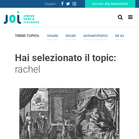
Seguici:
Iscriviti alla Newsletter
israele
shoah
antisemitismo
tel aviv
me
TREND TOPICS:
Hai selezionato il topic:
rachel