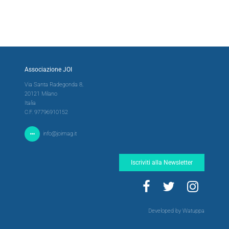
Associazione JOI
Via Santa Radegonda 8,
20121 Milano
Italia
C.F. 97796910152
info@joimag.it
Iscriviti alla Newsletter
Developed by Watuppa