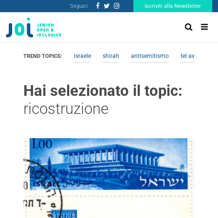
Seguici:
Iscriviti alla Newsletter
israele
shoah
antisemitismo
tel aviv
me
TREND TOPICS:
Hai selezionato il topic:
ricostruzione