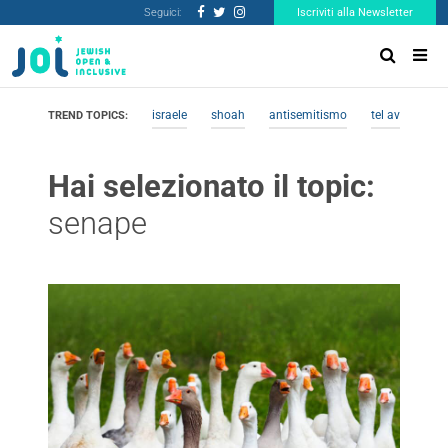
Seguici:
Iscriviti alla Newsletter
israele
shoah
antisemitismo
tel aviv
me
TREND TOPICS:
Hai selezionato il topic:
senape