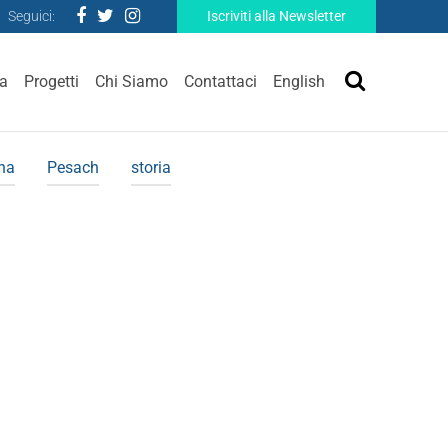
Seguici:
Iscriviti alla Newsletter
ra
Progetti
Chi Siamo
Contattaci
English
ina
Pesach
storia