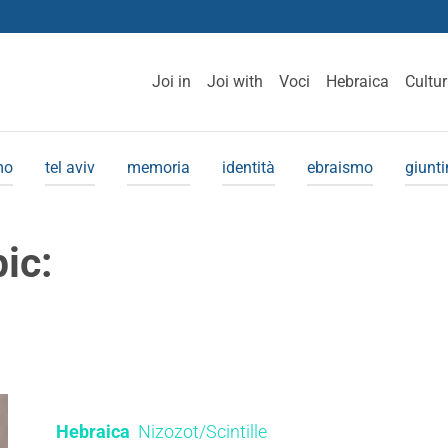
Joi in
Joi with
Voci
Hebraica
Cultu
mo
tel aviv
memoria
identità
ebraismo
giunt
pic:
Hebraica
Nizozot/Scintille