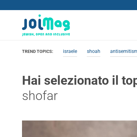
israele
shoah
antisemitis
TREND TOPICS:
Hai selezionato il to
shofar