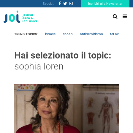
Seguici:
Iscriviti alla Newsletter
israele
shoah
antisemitismo
tel aviv
me
TREND TOPICS:
Hai selezionato il topic:
sophia loren