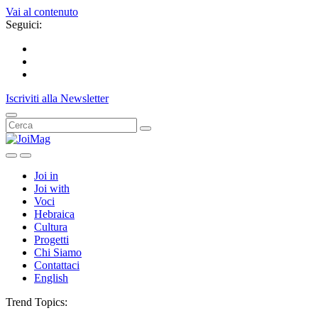
Vai al contenuto
Seguici:
Iscriviti alla Newsletter
Joi in
Joi with
Voci
Hebraica
Cultura
Progetti
Chi Siamo
Contattaci
English
Trend Topics: