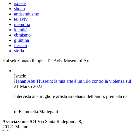
israele
shoah
antisemitismo
tel aviv
memoria
identità
ebraismo
giuntina
Pesach
storia
Hai selezionato il topic:
Tel Aviv Musem of Art
Israele
Hanan Abu-Hussein: la mia arte è un urlo contro la violenza su
21 Marzo 2023
Intervista alla migliore artista israeliana dell’anno, premiata d
di Fiammetta Martegani
Associazione JOI
Via Santa Radegonda 8,
20121 Milano