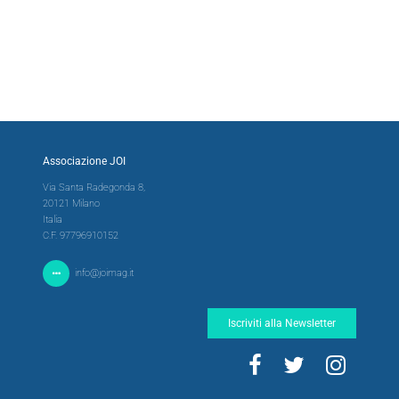
Associazione JOI
Via Santa Radegonda 8,
20121 Milano
Italia
C.F. 97796910152
info@joimag.it
Iscriviti alla Newsletter