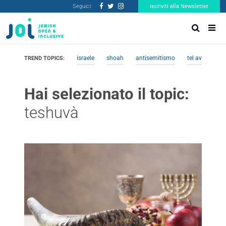
Seguici:
Iscriviti alla Newsletter
israele
shoah
antisemitismo
tel aviv
me
TREND TOPICS:
Hai selezionato il topic:
teshuvà