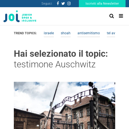
Seguici:
Iscriviti alla Newsletter
israele
shoah
antisemitismo
tel aviv
me
TREND TOPICS:
Hai selezionato il topic:
testimone Auschwitz