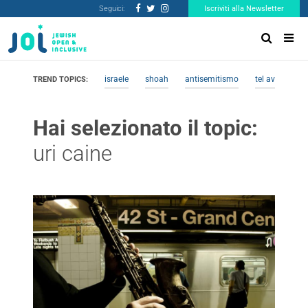
Seguici:
Iscriviti alla Newsletter
israele
shoah
antisemitismo
tel aviv
me
TREND TOPICS:
Hai selezionato il topic:
uri caine