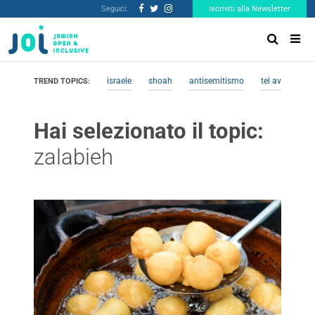
Seguici:
Iscriviti alla Newsletter
israele
shoah
antisemitismo
tel aviv
me
TREND TOPICS:
Hai selezionato il topic:
zalabieh