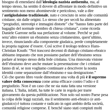
bisogno di emendarsi dall’
ideologia nazista antisemita
, ma, al
tempo stesso, ha sentito il dovere di affrontare in modo definitivo un
sentimento non meno abominevole e pericoloso, vale a dire
l’
antigiudaismo tradizionale
, nato e cresciuto in seno alle comunità
cristiane, sin dalle origini. Lo stesso che per secoli ha alimentato
“pregiudizi, stereotipi e immagini distorte” che “hanno fatto parte del
bagaglio del normale membro di chiesa cristiana”, come ricorda
Daniele Garrone nella sua prefazione al volume. Perché se può
senz’altro esistere un ebraismo senza cristianesimo, quest’ultimo,
invece, rinunciando alla componente giudaica, perde completamente
la propria ragione d’essere. Così scrive il teologo tedesco Hans-
Christian Knuth: “Nei trascorsi decenni di dialogo cristiano-ebraico
abbiamo imparato che non possiamo parlare dell’ebraismo senza
parlare al tempo stesso della fede cristiana. Una rinnovata visione
dell’ebraismo deve anche mutare la presentazione che i cristiani
fanno di sé, se non vogliamo continuare a descrivere la nostra
identità come separazione dall’ebraismo e sua denigrazione.”
Ciò che questo libro vuole dimostrare una volta di più
è il supremo
valore della conoscenza
come arma efficace contro l’odio e il
pregiudizio. Non è un caso che ne sia stata fatta una versione
italiana. L’Italia, infatti, ha tutte le carte in regola per trarre
giovamento da questa pubblicazione. Non solo sul nostro Paese pesa
la colpa delle leggi razziali, ma il sentimento anti-ebraico (e anti-
giudaico) è tuttora costante e radicato in ogni ambito della società,
comunità religiose comprese. E benché siano stati compiuti molti