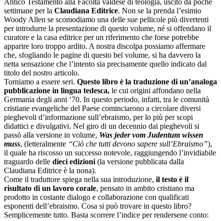
Antico Testamento alla Facoltà valdese di teologia, uscito da poche
settimane per la
Claudiana Editrice
. Non se la prenda l’esimio
Woody Allen se scomodiamo una delle sue pellicole più divertenti
per introdurre la presentazione di questo volume, né si offendano il
curatore e la casa editrice per un riferimento che forse potrebbe
apparire loro troppo ardito. A nostra discolpa possiamo affermare
che, sfogliando le pagine di questo bel volume, si ha davvero la
netta sensazione che l’intento sia precisamente quello indicato dal
titolo del nostro articolo.
Torniamo a essere seri.
Questo libro è la traduzione di un’analoga
pubblicazione in lingua tedesca,
le cui origini affondano nella
Germania degli anni ‘70. In questo periodo, infatti, tra le comunità
cristiane evangeliche del Paese cominciarono a circolare diversi
pieghevoli d’informazione sull’ebraismo, per lo più per scopi
didattici e divulgativi. Nel giro di un decennio dai pieghevoli si
passò alla versione in volume,
Was jeder vom Judentum wissen
muss
, (letteralmente
“Ciò che tutti devono sapere sull’Ebraismo”
),
il quale ha riscosso un successo notevole, raggiungendo l’invidiabile
traguardo delle
dieci edizioni
(la versione pubblicata dalla
Claudiana Editrice è la nona).
Come il traduttore spiega nella sua introduzione,
il testo è il
risultato di un lavoro corale
, pensato in ambito cristiano ma
prodotto in costante dialogo e collaborazione con qualificati
esponenti dell’ebraismo. Cosa si può trovare in questo libro?
Semplicemente tutto. Basta scorrere l’indice per rendersene conto: