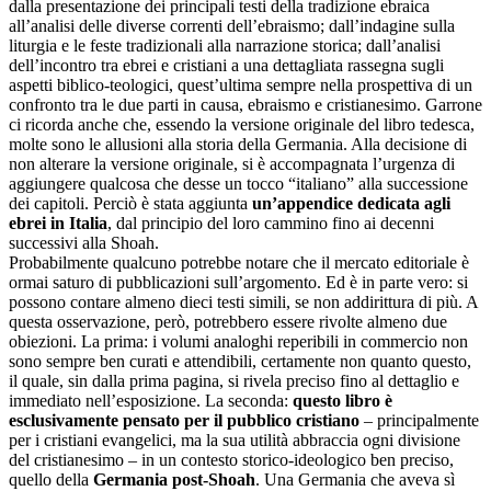
dalla presentazione dei principali testi della tradizione ebraica
all’analisi delle diverse correnti dell’ebraismo; dall’indagine sulla
liturgia e le feste tradizionali alla narrazione storica; dall’analisi
dell’incontro tra ebrei e cristiani a una dettagliata rassegna sugli
aspetti biblico-teologici, quest’ultima sempre nella prospettiva di un
confronto tra le due parti in causa, ebraismo e cristianesimo. Garrone
ci ricorda anche che, essendo la versione originale del libro tedesca,
molte sono le allusioni alla storia della Germania. Alla decisione di
non alterare la versione originale, si è accompagnata l’urgenza di
aggiungere qualcosa che desse un tocco “italiano” alla successione
dei capitoli. Perciò è stata aggiunta
un’appendice dedicata agli
ebrei in Italia
, dal principio del loro cammino fino ai decenni
successivi alla Shoah.
Probabilmente qualcuno potrebbe notare che il mercato editoriale è
ormai saturo di pubblicazioni sull’argomento. Ed è in parte vero: si
possono contare almeno dieci testi simili, se non addirittura di più. A
questa osservazione, però, potrebbero essere rivolte almeno due
obiezioni. La prima: i volumi analoghi reperibili in commercio non
sono sempre ben curati e attendibili, certamente non quanto questo,
il quale, sin dalla prima pagina, si rivela preciso fino al dettaglio e
immediato nell’esposizione. La seconda:
questo libro è
esclusivamente pensato per il pubblico cristiano
‒ principalmente
per i cristiani evangelici, ma la sua utilità abbraccia ogni divisione
del cristianesimo ‒ in un contesto storico-ideologico ben preciso,
quello della
Germania post-Shoah
. Una Germania che aveva sì