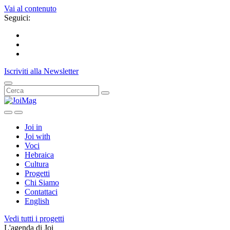
Vai al contenuto
Seguici:
Iscriviti alla Newsletter
Joi in
Joi with
Voci
Hebraica
Cultura
Progetti
Chi Siamo
Contattaci
English
Vedi tutti i progetti
L'agenda di Joi