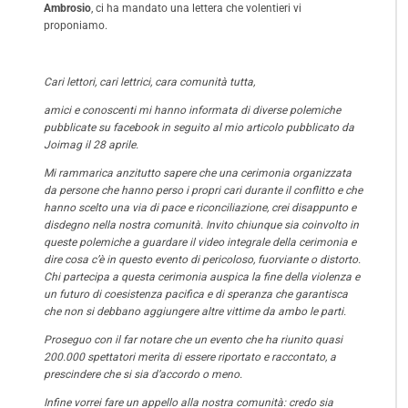
Ambrosio
, ci ha mandato una lettera che volentieri vi
proponiamo.
Cari lettori, cari lettrici, cara comunità tutta,
amici e conoscenti mi hanno informata di diverse polemiche
pubblicate su facebook in seguito al mio articolo pubblicato da
Joimag il 28 aprile.
Mi rammarica anzitutto sapere che una cerimonia organizzata
da persone che hanno perso i propri cari durante il conflitto e che
hanno scelto una via di pace e riconciliazione, crei disappunto e
disdegno nella nostra comunità. Invito chiunque sia coinvolto in
queste polemiche a guardare il video integrale della cerimonia e
dire cosa c’è in questo evento di pericoloso, fuorviante o distorto.
Chi partecipa a questa cerimonia auspica la fine della violenza e
un futuro di coesistenza pacifica e di speranza che garantisca
che non si debbano aggiungere altre vittime da ambo le parti.
Proseguo con il far notare che un evento che ha riunito quasi
200.000 spettatori merita di essere riportato e raccontato, a
prescindere che si sia d’accordo o meno.
Infine vorrei fare un appello alla nostra comunità: credo sia