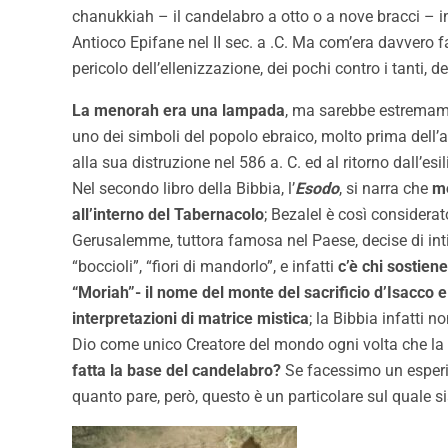
chanukkiah – il candelabro a otto o a nove bracci – i
Antioco Epifane nel II sec. a .C. Ma com’era davvero 
pericolo dell’ellenizzazione, dei pochi contro i tanti, d
La menorah era una lampada
, ma sarebbe estremamen
uno dei simboli del popolo ebraico, molto prima dell’a
alla sua distruzione nel 586 a. C. ed al ritorno dall’e
Nel secondo libro della Bibbia, l’
Esodo
, si narra che
me
all’interno del Tabernacolo
; Bezalel è così considera
Gerusalemme, tuttora famosa nel Paese, decise di intitol
“boccioli”, “fiori di mandorlo”, e infatti
c’è chi sostien
“Moriah”- il nome del monte del sacrificio d’Isacco e
interpretazioni di matrice mistica
; la Bibbia infatti
Dio come unico Creatore del mondo ogni volta che la 
fatta la base del candelabro?
Se facessimo un esperi
quanto pare, però, questo è un particolare sul quale 