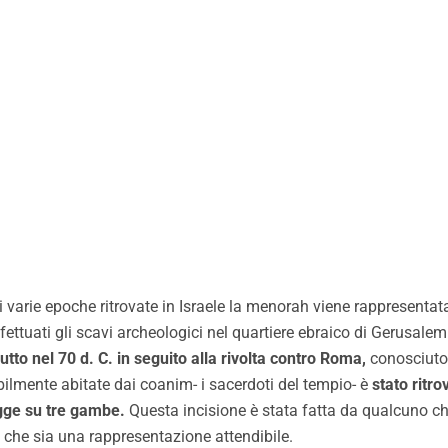
 di varie epoche ritrovate in Israele la menorah viene rappresent
ffettuati gli scavi archeologici nel quartiere ebraico di Gerusal
utto nel 70 d. C. in seguito alla rivolta contro Roma,
conosciuto
ilmente abitate dai coanim- i sacerdoti del tempio- è
stato ritro
gge su tre gambe.
Questa incisione è stata fatta da qualcuno ch
 che sia una rappresentazione attendibile.