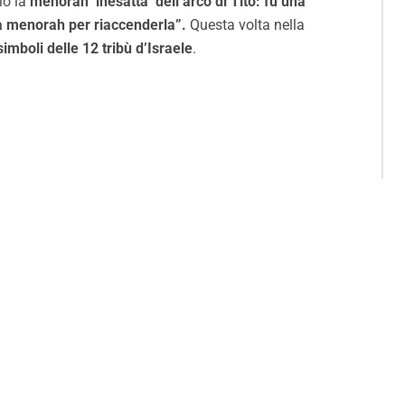
io la
menorah ‘inesatta’ dell’arco di Tito: fu una
a menorah per riaccenderla”.
Questa volta nella
simboli delle 12 tribù d’Israele
.