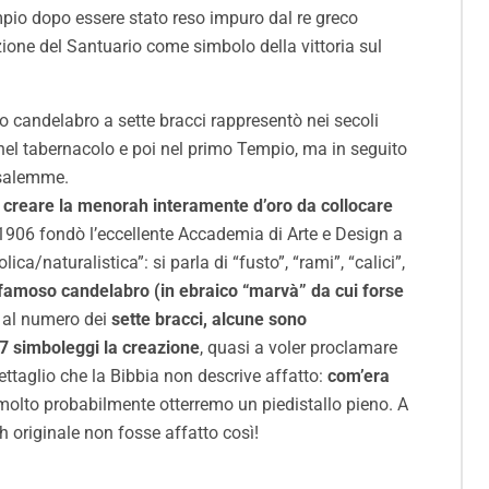
mpio dopo essere stato reso impuro dal re greco
ione del Santuario come simbolo della vittoria sul
so candelabro a sette bracci rappresentò nei secoli
 nel tabernacolo e poi nel primo Tempio, ma in seguito
rusalemme.
per creare la menorah interamente d’oro da collocare
 1906 fondò l’eccellente Accademia di Arte e Design a
a/naturalistica”: si parla di “fusto”, “rami”, “calici”,
del famoso candelabro (in ebraico “marvà” da cui forse
o al numero dei
sette bracci, alcune sono
 7 simboleggi la creazione
, quasi a voler proclamare
taglio che la Bibbia non descrive affatto:
com’era
lto probabilmente otterremo un piedistallo pieno. A
 originale non fosse affatto così!