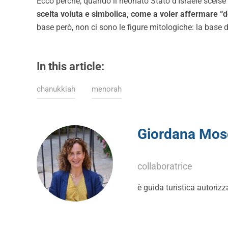
Ecco perché, quando il neonato Stato d’Israele scelse 
scelta voluta e simbolica, come a voler affermare “
base però, non ci sono le figure mitologiche: la base
In this article:
chanukkiah
menorah
Giordana Mosc
collaboratrice
è guida turistica autorizz