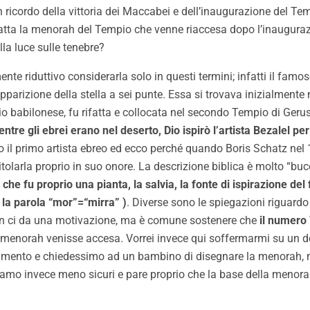
n ricordo della vittoria dei Maccabei e dell’inaugurazione del Te
fatta la menorah del Tempio che venne riaccesa dopo l’inauguraz
ella luce sulle tenebre?
te riduttivo considerarla solo in questi termini; infatti il famo
pparizione della stella a sei punte. Essa si trovava inizialmente
silio babilonese, fu rifatta e collocata nel secondo Tempio di Ge
ntre gli ebrei erano nel deserto, Dio ispirò l’artista Bezalel 
to il primo artista ebreo ed ecco perché quando Boris Schatz nel
arla proprio in suo onore. La descrizione biblica è molto “bucolic
e che fu proprio una pianta, la salvia, la fonte di ispirazione 
 la parola “mor”=“mirra” )
. Diverse sono le spiegazioni riguard
 non ci da una motivazione, ma è comune sostenere che
il numero
menorah venisse accesa. Vorrei invece qui soffermarmi su un det
mento e chiedessimo ad un bambino di disegnare la menorah, mo
siamo invece meno sicuri e pare proprio che la base della menorah