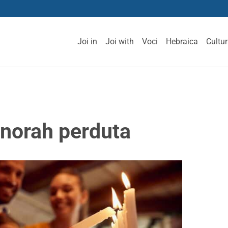
Joi in
Joi with
Voci
Hebraica
Cultu
enorah perduta