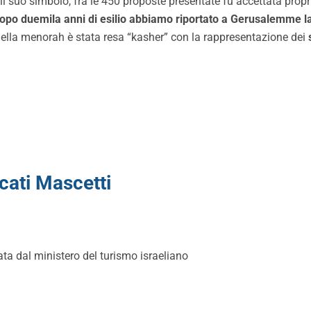
il suo simbolo, fra le 450 proposte presentate fu accettata propr
dopo duemila anni di esilio abbiamo riportato a Gerusalemme l
 della menorah è stata resa “kasher” con la rappresentazione dei
ati Mascetti
ata dal ministero del turismo israeliano