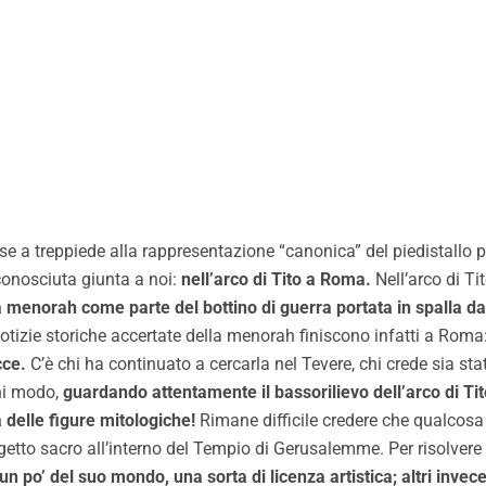
 a treppiede alla rappresentazione “canonica” del piedistallo pi
 conosciuta giunta a noi:
nell’arco di Tito a Roma.
Nell’arco di Ti
 menorah come parte del bottino di guerra portata in spalla dai
 notizie storiche accertate della menorah finiscono infatti a Roma
cce.
C’è chi ha continuato a cercarla nel Tevere, chi crede sia sta
gni modo,
guardando attentamente il bassorilievo dell’arco di Ti
 delle figure mitologiche!
Rimane difficile credere che qualcosa 
tto sacro all’interno del Tempio di Gerusalemme. Per risolvere 
n po’ del suo mondo, una sorta di licenza artistica; altri inve