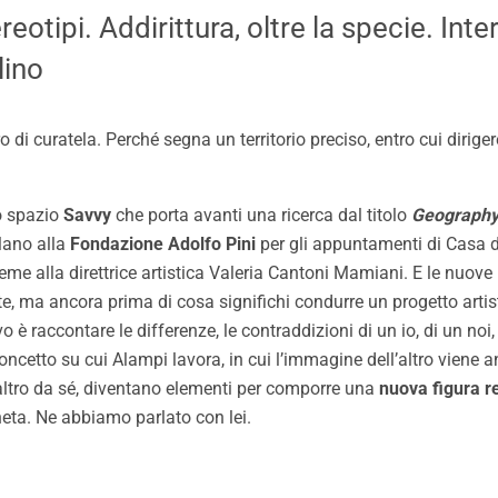
ereotipi. Addirittura, oltre la specie. Inte
lino
o di curatela. Perché segna un territorio preciso, entro cui diriger
lo spazio
Savvy
che porta avanti una ricerca dal titolo
Geography 
ilano alla
Fondazione Adolfo Pini
per gli appuntamenti di Casa de
me alla direttrice artistica Valeria Cantoni Mamiani. E le nuove 
arte, ma ancora prima di cosa significhi condurre un progetto artis
vo è raccontare le differenze, le contraddizioni di un io, di un no
concetto su cui Alampi lavora, in cui l’immagine dell’altro viene an
’altro da sé, diventano elementi per comporre una
nuova figura r
neta. Ne abbiamo parlato con lei.