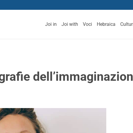
Joi in
Joi with
Voci
Hebraica
Cultu
grafie dell’immaginazio