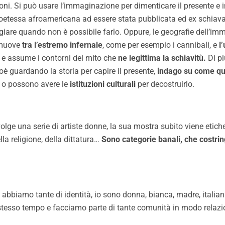
ni. Si può usare l’immaginazione per dimenticare il presente e i
poetessa afroamericana ad essere stata pubblicata ed ex schiav
ggiare quando non è possibile farlo. Oppure, le geografie dell’i
 muove
tra l’estremo infernale
, come per esempio i cannibali, e
l
e assume i contorni del mito che
ne legittima la schiavitù.
Di pi
ioè guardando la storia per capire il presente,
indago su come qu
o o possono avere le
istituzioni culturali
per decostruirlo.
volge una serie di artiste donne, la sua mostra subito viene etic
lla religione, della dittatura…
Sono categorie banali, che costri
 abbiamo tante di identità, io sono donna, bianca, madre, italian
tesso tempo e facciamo parte di tante comunità in modo relazion