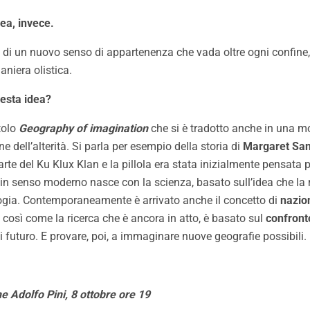
ea, invece.
 di un nuovo senso di appartenenza che vada oltre ogni confine,
niera olistica.
uesta idea?
tolo
Geography of imagination
che si è tradotto anche in una mo
 dell’alterità. Si parla per esempio della storia di
Margaret Sa
te del Ku Klux Klan e la pillola era stata inizialmente pensata per
 in senso moderno nasce con la scienza, basato sull’idea che la 
ologia. Contemporaneamente è arrivato anche il concetto di
nazio
, così come la ricerca che è ancora in atto, è basato sul
confront
i futuro. E provare, poi, a immaginare nuove geografie possibili.
e Adolfo Pini, 8 ottobre ore 19