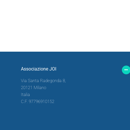
Associazione JOI
Via Santa Radegonda 8,
20121 Milano
Italia
C.F. 97796910152