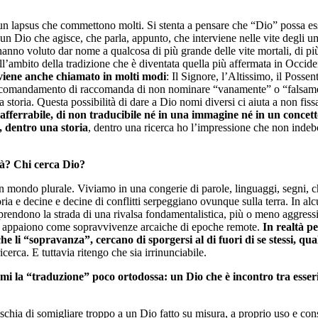
È un lapsus che commettono molti. Si stenta a pensare che “Dio” possa ess
e un Dio che agisce, che parla, appunto, che interviene nelle vite degli 
, hanno voluto dar nome a qualcosa di più grande delle vite mortali, di p
ell’ambito della tradizione che è diventata quella più affermata in Occid
a viene anche chiamato in molti modi
: Il Signore, l’Altissimo, il Possen
zo comandamento di raccomanda di non nominare “vanamente” o “falsam
ssa storia. Questa possibilità di dare a Dio nomi diversi ci aiuta a non fi
afferrabile, di non traducibile né in una immagine né in un concett
 dentro una storia
, dentro una ricerca ho l’impressione che non indebo
sità? Chi cerca Dio?
n un mondo plurale. Viviamo in una congerie di parole, linguaggi, segni,
a e decine e decine di conflitti serpeggiano ovunque sulla terra. In alcuni
ri prendono la strada di una rivalsa fondamentalistica, più o meno aggressiv
gioni appaiono come sopravvivenze arcaiche di epoche remote.
In realtà p
 che li “sopravanza”, cercano di sporgersi al di fuori di se stessi, 
rca. E tuttavia ritengo che sia irrinunciabile.
mi la “traduzione” poco ortodossa: un Dio che è incontro tra esseri
schia di somigliare troppo a un Dio fatto su misura, a proprio uso e con