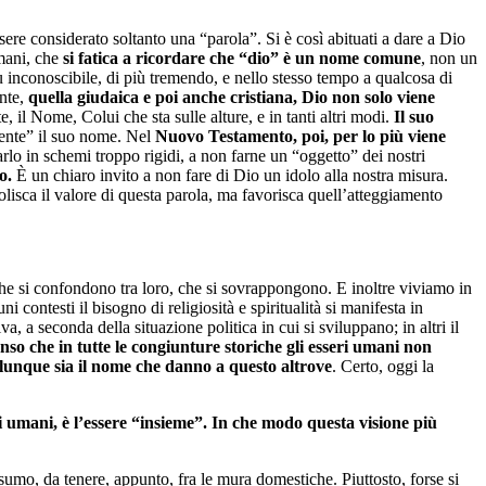
ere considerato soltanto una “parola”. Si è così abituati a dare a Dio
umani, che
si fatica a ricordare che “dio” è un nome comune
, non un
iù inconoscibile, di più tremendo, e nello stesso tempo a qualcosa di
ente,
quella giudaica e poi anche cristiana, Dio non solo viene
te, il Nome, Colui che sta sulle alture, e in tanti altri modi.
Il suo
ente” il suo nome. Nel
Nuovo Testamento, poi, per lo più viene
ssarlo in schemi troppo rigidi, a non farne un “oggetto” dei nostri
o.
È un chiaro invito a non fare di Dio un idolo alla nostra misura.
lisca il valore di questa parola, ma favorisca quell’atteggiamento
 che si confondono tra loro, che si sovrappongono. E inoltre viviamo in
 contesti il bisogno di religiosità e spiritualità si manifesta in
a, a seconda della situazione politica in cui si sviluppano; in altri il
enso che in tutte le congiunture storiche gli esseri umani non
qualunque sia il nome che danno a questo altrove
. Certo, oggi la
 umani, è l’essere “insieme”. In che modo questa visione più
sumo, da tenere, appunto, fra le mura domestiche. Piuttosto, forse si