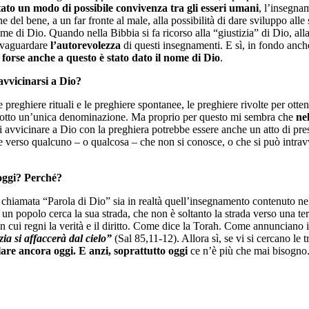
stato un modo di possibile convivenza tra gli esseri umani
, l’insegna
one del bene, a un far fronte al male, alla possibilità di dare sviluppo alle
ome di Dio. Quando nella Bibbia si fa ricorso alla “giustizia” di Dio, alla 
alvaguardare
l’autorevolezza
di questi insegnamenti. E sì, in fondo anc
 forse anche a questo è stato dato il nome di Dio
.
avvicinarsi a Dio?
 preghiere rituali e le preghiere spontanee, le preghiere rivolte per ott
la sotto un’unica denominazione. Ma proprio per questo mi sembra che
ne
si avvicinare a Dio con la preghiera potrebbe essere anche un atto di pr
ode verso qualcuno – o qualcosa – che non si conosce, o che si può intrav
 oggi? Perché?
hiamata “Parola di Dio” sia in realtà quell’insegnamento contenuto nell
un popolo cerca la sua strada, che non è soltanto la strada verso una terra 
 in cui regni la verità e il diritto. Come dice la Torah. Come annunciano
zia si affaccerà dal cielo”
(Sal 85,11-12). Allora sì, se vi si cercano le
lare ancora oggi. E anzi, soprattutto oggi
ce n’è più che mai bisogno