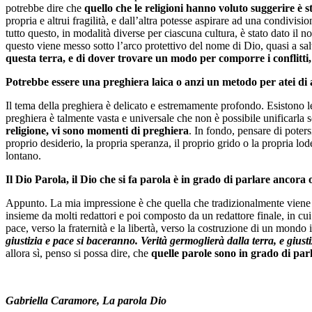
potrebbe dire che
quello che le religioni hanno voluto suggerire è 
propria e altrui fragilità, e dall’altra potesse aspirare ad una condivisi
tutto questo, in modalità diverse per ciascuna cultura, è stato dato il n
questo viene messo sotto l’arco protettivo del nome di Dio, quasi a s
questa terra, e di dover trovare un modo per comporre i conflitti,
Potrebbe essere una preghiera laica o anzi un metodo per atei di 
Il tema della preghiera è delicato e estremamente profondo. Esistono le
preghiera è talmente vasta e universale che non è possibile unificar
religione, vi sono momenti di preghiera
. In fondo, pensare di poter
proprio desiderio, la propria speranza, il proprio grido o la propria l
lontano.
Il Dio Parola, il Dio che si fa parola è in grado di parlare ancora
Appunto. La mia impressione è che quella che tradizionalmente viene c
insieme da molti redattori e poi composto da un redattore finale, in cui 
pace, verso la fraternità e la libertà, verso la costruzione di un mondo
giustizia e pace si baceranno. Verità germoglierà dalla terra, e giusti
allora sì, penso si possa dire, che
quelle parole sono in grado di par
Gabriella Caramore, La parola Dio