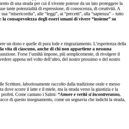
mento di una strada per cui il vivente potesse da un lato proteggere la
 sue tante potenzialità di espressione, di conoscenza, di creatività. A
sua “misericordia”, alle “leggi”, ai “precetti”, alla “sapienza” – tutto
he
la consapevolezza degli esseri umani di vivere “insieme” su
enere un dono e quelle di pura lode e ringraziamento. L’esperienza della
lla vita di ciascuno, anche di chi non appartiene a nessuna
esunzione. Forse l’umiltà impone, più semplicemente, di rivolgere il
vedere appena nel volto dell’altro, del nostro prossimo o del nostro
e Scritture, laboriosamente raccolto dalla tradizione orale e messo
dove scorre il latte e il miele, ma la strada verso la giustizia e la
 i profeti. Come cantano i Salmi:
“Amore e verità si incontreranno,
 tracce di questo insegnamento, come un segnavia che indichi la strada,
.