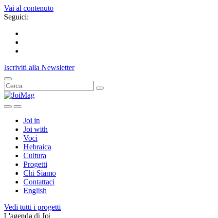
Vai al contenuto
Seguici:
Iscriviti alla Newsletter
Joi in
Joi with
Voci
Hebraica
Cultura
Progetti
Chi Siamo
Contattaci
English
Vedi tutti i progetti
L'agenda di Joi