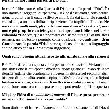
Perché un libro sulla parola di Dio oggi?
In realtà il libro non è sulla “parola di Dio”, ma sulla parola “Dio”. 
uno statuto di soggetto, di “persona”, si è così assuefatti a considerar
nome proprio, con il quale le diverse civiltà, fin dai tempi più remoti
consolante, a una possibilità di riparazione alla fragilità dell’uomo. N
narrato in molti modi, gli si attribuiscono diversi “caratteri”, m
nome più proprio è un tetragramma impronunciabile
, e nel ter
chiamato “Padre”
, quasi a ricordarci che siamo tutti figli di una ste
pensieri, ma piuttosto a pensarlo come
qualcosa – o qualcuno – di in
Considerare la parola “Dio” come qualcosa dentro un linguaggio,
antiidolatrico che la Bibbia stessa suggerisce.
Quali sono i bisogni attuali rispetto alla spiritualità e alla religio
È difficile dare una risposta valida per tutte le situazioni. Viviamo i
una situazione in cui epoche diverse si fronteggiano sul piano della stori
ritualità antiche che continuano a ripetersi inalterate nei secoli; in alt
bisogno di spiritualità sembra sopito, soddisfatto da altro, e le reli
bastino a se stessi, e cercano di mettersi in contatto con qualcosa
confusione rumorosa che regna ovunque può rendere difficile questa rice
Mi piace l’idea di un
addomesticamento
di Dio, se posso permetter
umana di Dio rimanda alla spiritualità?
Sono titubante di fronte all’espressione “addomesticamento” di Dio: ri