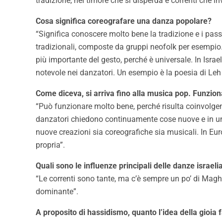
tradizione, nel timore che si disperda e correnti che i
Cosa significa coreografare una danza popolare?
“Significa conoscere molto bene la tradizione e i pass
tradizionali, composte da gruppi neofolk per esempio. L
più importante del gesto, perché è universale. In Isr
notevole nei danzatori. Un esempio è la poesia di Le
Come diceva, si arriva fino alla musica pop. Funzio
“Può funzionare molto bene, perché risulta coinvolgente
danzatori chiedono continuamente cose nuove e in una s
nuove creazioni sia coreografiche sia musicali. In Eur
propria”.
Quali sono le influenze principali delle danze israel
“Le correnti sono tante, ma c’è sempre un po’ di Maghr
dominante”.
A proposito di hassidismo, quanto l’idea della gioia 