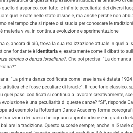
 spettatrice di questa espressione artistica, nel tentativo di d
lo diasporico, con tutte le infinite peculiarità dei diversi luogh
duare quelle nate nello stato d’Israele, ma anche perché non abb
ermo nel tempo che si ripete o si studia per conoscere le tradizio
 è materia viva, in continua evoluzione e sperimentazione.
 o, ancora di più, trova la sua realizzazione attuale in quella is
stione fondante è
identitaria
e, esattamente come il dibattito sul
nza ebraica o danza israeliana?
. Che poi precisa: “La domanda 
eliana?”.
ria. “La prima danza codificata come israeliana è datata 1924 “, 
artistica che fosse peculiare di Israele”. Il repertorio classico,
 Su quei passi codificati si continua a lavorare creativamente, sc
 evoluzione è una peculiarità di queste danze? “Sì”, risponde Calz
uropa ad esempio la Rotterdam Dance Academy forma coreografi i
le tradizioni dei paesi che ognuno approfondisce è in grado di 
 ballare la tradizione. Questo succede sempre, anche in ISraele c