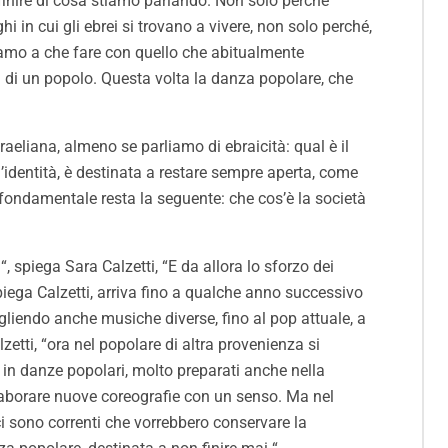
efinire di cosa stiamo parlando. Non solo perché
i in cui gli ebrei si trovano a vivere, non solo perché,
iamo a che fare con quello che abitualmente
ni di un popolo. Questa volta la danza popolare, che
raeliana, almeno se parliamo di ebraicità: qual è il
l’identità, è destinata a restare sempre aperta, come
fondamentale resta la seguente: che cos’è la società
spiega Sara Calzetti, “E da allora lo sforzo dei
 spiega Calzetti, arriva fino a qualche anno successivo
egliendo anche musiche diverse, fino al pop attuale, a
etti, “ora nel popolare di altra provenienza si
n danze popolari, molto preparati anche nella
elaborare nuove coreografie con un senso. Ma nel
i sono correnti che vorrebbero conservare la