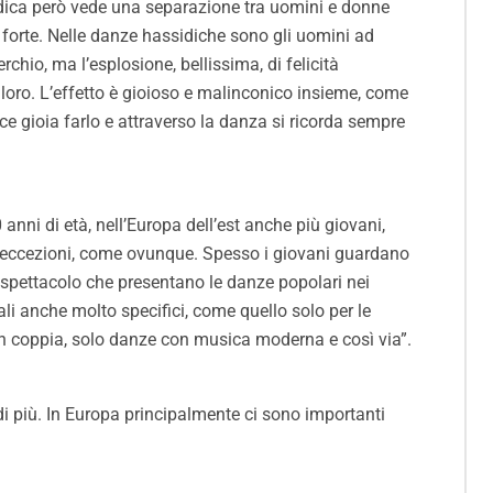
sidica però vede una separazione tra uomini e donne
e forte. Nelle danze hassidiche sono gli uomini ad
chio, ma l’esplosione, bellissima, di felicità
 loro. L’effetto è gioioso e malinconico insieme, come
e gioia farlo e attraverso la danza si ricorda sempre
 anni di età, nell’Europa dell’est anche più giovani,
elle eccezioni, come ovunque. Spesso i giovani guardano
di spettacolo che presentano le danze popolari nei
ali anche molto specifici, come quello solo per le
 in coppia, solo danze con musica moderna e così via”.
a di più. In Europa principalmente ci sono importanti