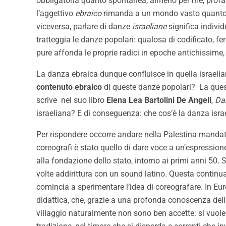
obbligatoria quanto spontanea, almeno per me, profana
l’aggettivo
ebraico
rimanda a un mondo vasto quanto quel
viceversa, parlare di danze
israeliane
significa indivi
tratteggia le danze popolari: qualosa di codificato, f
pure affonda le proprie radici in epoche antichissime,
La danza ebraica dunque confluisce in quella israeliana
contenuto ebraico
di queste danze popolari? La que
scrive nel suo libro
Elena Lea Bartolini De Angeli
,
Da
israeliana? E di conseguenza: che cos’è la danza isra
Per rispondere occorre andare nella Palestina mandata
coreografi è stato quello di dare voce a un’espressione 
alla fondazione dello stato, intorno ai primi anni 50.
volte addirittura con un sound latino. Questa continua
comincia a sperimentare l’idea di coreografare. In E
didattica, che, grazie a una profonda conoscenza del
villaggio naturalmente non sono ben accette: si vuole