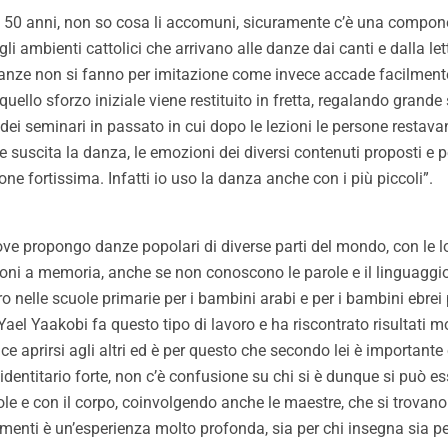
50 anni, non so cosa li accomuni, sicuramente c’è una component
i ambienti cattolici che arrivano alle danze dai canti e dalla lettu
 danze non si fanno per imitazione come invece accade facilment
llo sforzo iniziale viene restituito in fretta, regalando grande s
ei seminari in passato in cui dopo le lezioni le persone restava
che suscita la danza, le emozioni dei diversi contenuti proposti e
e fortissima. Infatti io uso la danza anche con i più piccoli”.
 dove propongo danze popolari di diverse parti del mondo, con le 
i a memoria, anche se non conoscono le parole e il linguaggio 
ro nelle scuole primarie per i bambini arabi e per i bambini ebrei 
 Yael Yaakobi fa questo tipo di lavoro e ha riscontrato risultati m
plice aprirsi agli altri ed è per questo che secondo lei è importa
 identitario forte, non c’è confusione su chi si è dunque si può esse
arole e con il corpo, coinvolgendo anche le maestre, che si trov
imenti è un’esperienza molto profonda, sia per chi insegna sia per