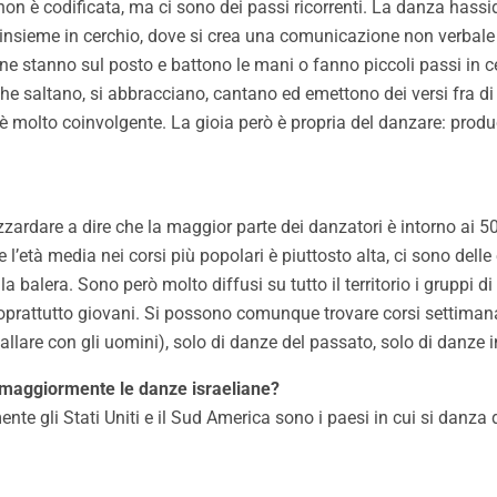
non è codificata, ma ci sono dei passi ricorrenti. La danza has
ti insieme in cerchio, dove si crea una comunicazione non verbal
ne stanno sul posto e battono le mani o fanno piccoli passi in cer
he saltano, si abbracciano, cantano ed emettono dei versi fra di
è molto coinvolgente. La gioia però è propria del danzare: produc
azzardare a dire che la maggior parte dei danzatori è intorno ai 50
 se l’età media nei corsi più popolari è piuttosto alta, ci sono d
a balera. Sono però molto diffusi su tutto il territorio i gruppi 
o soprattutto giovani. Si possono comunque trovare corsi settiman
ballare con gli uomini), solo di danze del passato, solo di danze
ano maggiormente le danze israeliane?
mente gli Stati Uniti e il Sud America sono i paesi in cui si danz