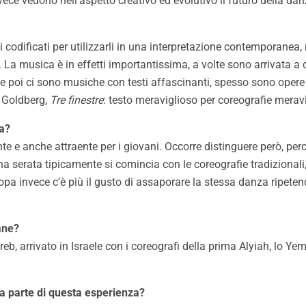
nvece vedono nell’aspetto creativo ed evolutivo il futuro della dan
i codificati per utilizzarli in una interpretazione contemporane
a musica è in effetti importantissima, a volte sono arrivata a cred
aele poi ci sono musiche con testi affascinanti, spesso sono oper
h Goldberg,
Tre finestre
: testo meraviglioso per coreografie meravi
na?
 e anche attraente per i giovani. Occorre distinguere però, perché
erata tipicamente si comincia con le coreografie tradizionali, qu
opa invece c’è più il gusto di assaporare la stessa danza ripeten
iane?
eb, arrivato in Israele con i coreografi della prima Alyiah, lo Ye
fa parte di questa esperienza?