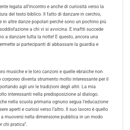
e legata all’incontro e anche di curiosità verso la
ra del testo biblico. Il fatto di danzare in cerchio,
e in altre danze popolari perché sono un pochino più
oddisfazione a chi vi si avvicina. E inaftti succede
no a danzare tutta la notte! E questo, ancora una
 permette ai partecipanti di abbassare la guardia e
loro musiche e le loro canzoni e quelle ebraiche non
corporeo diventa strumento molto interessante per il
portando agli uni le tradizioni degli altri. La mia
olto interessanti nella predisposizione al dialogo.
nte che nella scuola primaria ognuno segua l’educazione
re aperti e curiosi verso l’altro. Il suo lavoro è quello
ano a muoversi nella dimensione pubblica in un modo
 chi pratica”.