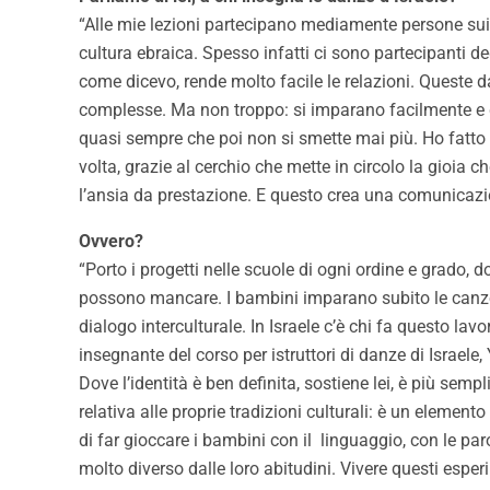
“Alle mie lezioni partecipano mediamente persone sui 
cultura ebraica. Spesso infatti ci sono partecipanti degl
come dicevo, rende molto facile le relazioni. Queste
complesse. Ma non troppo: si imparano facilmente e que
quasi sempre che poi non si smette mai più. Ho fatto d
volta, grazie al cerchio che mette in circolo la gioia 
l’ansia da prestazione. E questo crea una comunicazion
Ovvero?
“Porto i progetti nelle scuole di ogni ordine e grado,
possono mancare. I bambini imparano subito le canzon
dialogo interculturale. In Israele c’è chi fa questo lavo
insegnante del corso per istruttori di danze di Israele,
Dove l’identità è ben definita, sostiene lei, è più sem
relativa alle proprie tradizioni culturali: è un elemento
di far gioccare i bambini con il linguaggio, con le p
molto diverso dalle loro abitudini. Vivere questi esper