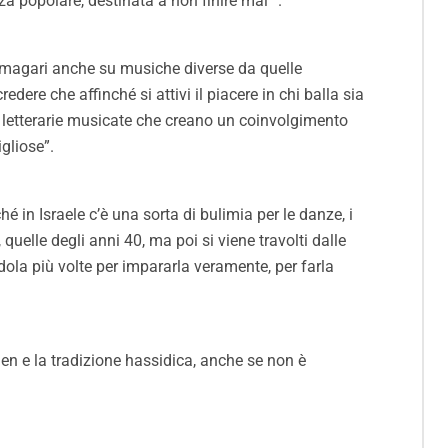
za popolare, destinata a non finire mai “.
a, magari anche su musiche diverse da quelle
ere che affinché si attivi il piacere in chi balla sia
e letterarie musicate che creano un coinvolgimento
gliose”.
 in Israele c’è una sorta di bulimia per le danze, i
elle degli anni 40, ma poi si viene travolti dalle
dola più volte per impararla veramente, per farla
men e la tradizione hassidica, anche se non è