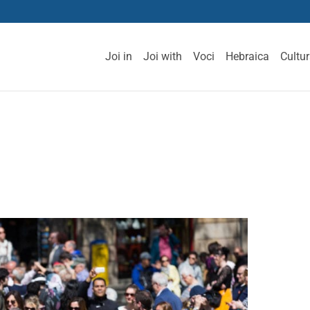
Joi in
Joi with
Voci
Hebraica
Cultu