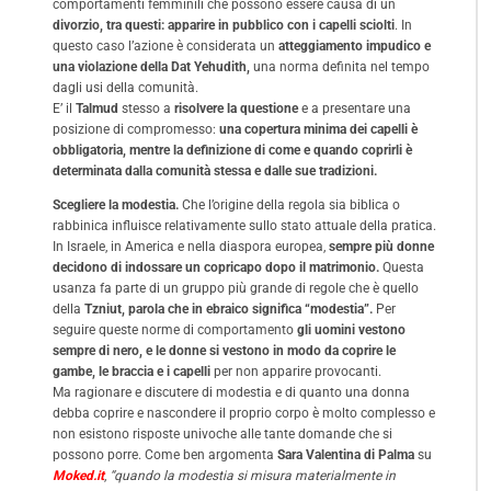
comportamenti femminili che possono essere causa di un
divorzio, tra questi: apparire in pubblico con i capelli sciolti
. In
questo caso l’azione è considerata un
atteggiamento impudico e
una violazione della Dat Yehudith,
una norma definita nel tempo
dagli usi della comunità.
E’ il
Talmud
stesso a
risolvere la questione
e a presentare una
posizione di compromesso:
una copertura minima dei capelli è
obbligatoria, mentre la definizione di come e quando coprirli è
determinata dalla comunità stessa e dalle sue tradizioni.
Scegliere la modestia.
Che l’origine della regola sia biblica o
rabbinica influisce relativamente sullo stato attuale della pratica.
In Israele, in America e nella diaspora europea,
sempre più donne
decidono di indossare un copricapo dopo il matrimonio.
Questa
usanza fa parte di un gruppo più grande di regole che è quello
della
Tzniut, parola che in ebraico significa “modestia”.
Per
seguire queste norme di comportamento
gli uomini vestono
sempre di nero, e le donne si vestono in modo da coprire le
gambe, le braccia e i capelli
per non apparire provocanti.
Ma ragionare e discutere di modestia e di quanto una donna
debba coprire e nascondere il proprio corpo è molto complesso e
non esistono risposte univoche alle tante domande che si
possono porre. Come ben argomenta
Sara Valentina di Palma
su
Moked.it
,
“quando la modestia si misura materialmente in