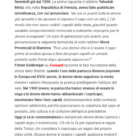
femminili già dal 1500.
La prima riguarda il rabbino
Yehudah
Mintz
che, nella
Repubblica di Venezia, aveva fatto pubblicare
un’ordinanza, con cui annunciava
:
“da ora in avanti tutte le donne
già sposate o da sposare si coprano il capo con un velo, [..] di
modo che non siano visibili i capelli della testa, giacché questo
sarebbe comportamento immorale e indecente, improprio per le
donne morigerate”
. Un paio di generazioni più avanti, una
giovane pose la seguente domanda al noto rabbino
Mosè
Provenzali di Mantova
:
“Può una donna che si è rasata il capo
prima di andare sposa e fece dei propri capelli un crinale,
portarlo sulla fronte dopo sposata oppure no?”
.
Frimet Goldberger
su
Forward
racconta le fasi successive della
storia dello Sheitel: q
uando l’uso della parrucca divenne popolare
in Europa nel XVIII secolo, le donne ebree seguirono la moda
,
mentre i rabbini rifiutavano la pratica prediligendo l’utilizzo del
velo.
Nel 1900 invece, le parrucche hanno smesso di essere in
voga e le donne ebree hanno abbandonato i copricapo;
mostravano fiere i loro capelli
, disinteressandosi delle contrarie
opinioni rabbiniche, perchè associavano la copertura del capo al
passato, alla cultura e al costume dell’epoca precedente.
Oggi si va in controtendenza
e sempre più donne ebree coprono i
capelli dopo il matrimonio. C’è chi lo fa per rispettare le regole
della Tzniut, chi considera il copricapo un segno del proprio
stato civile. Alcune donne si rasano i capelli, qualcuna invece li