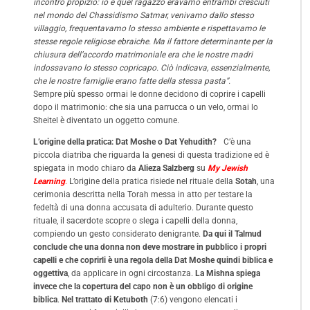
incontro propizio: io e quel ragazzo eravamo entrambi cresciuti
nel mondo del Chassidismo Satmar, venivamo dallo stesso
villaggio, frequentavamo lo stesso ambiente e rispettavamo le
stesse regole religiose ebraiche. Ma il fattore determinante per la
chiusura dell’accordo matrimoniale era che le nostre madri
indossavano lo stesso copricapo. Ciò indicava, essenzialmente,
che le nostre famiglie erano fatte della stessa pasta”.
Sempre più spesso ormai le donne decidono di coprire i capelli
dopo il matrimonio: che sia una parrucca o un velo, ormai lo
Sheitel è diventato un oggetto comune.
L’origine della pratica: Dat Moshe o Dat Yehudith?
C’è una
piccola diatriba che riguarda la genesi di questa tradizione ed è
spiegata in modo chiaro da
Alieza Salzberg
su
My Jewish
Learning
.
L’origine della pratica risiede nel rituale della
Sotah
, una
cerimonia descritta nella Torah messa in atto per testare la
fedeltà di una donna accusata di adulterio. Durante questo
rituale, il sacerdote scopre o slega i capelli della donna,
compiendo un gesto considerato denigrante.
Da qui il Talmud
conclude che una donna non deve mostrare in pubblico i propri
capelli e che coprirli è una regola della Dat Moshe quindi biblica e
oggettiva
, da applicare in ogni circostanza.
La Mishna spiega
invece che la copertura del capo non è un obbligo di origine
biblica
.
Nel trattato di Ketuboth
(7:6) vengono elencati i