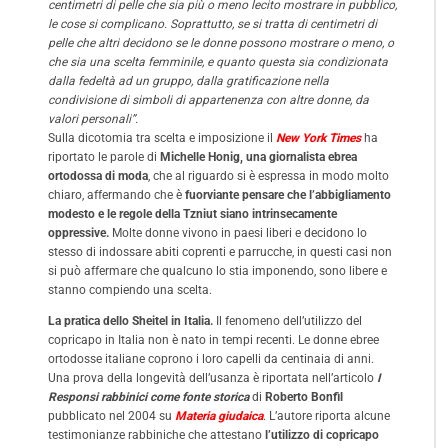
centimetri di pelle che sia più o meno lecito mostrare in pubblico,
le cose si complicano. Soprattutto, se si tratta di centimetri di
pelle che altri decidono se le donne possono mostrare o meno, o
che sia una scelta femminile, e quanto questa sia condizionata
dalla fedeltà ad un gruppo, dalla gratificazione nella
condivisione di simboli di appartenenza con altre donne, da
valori personali”.
Sulla dicotomia tra scelta e imposizione il
New York Times
ha
riportato le parole di
Michelle Honig, una giornalista ebrea
ortodossa di moda
, che al riguardo si è espressa in modo molto
chiaro, affermando che è
fuorviante pensare che l’abbigliamento
modesto e le regole della Tzniut siano intrinsecamente
oppressive.
Molte donne vivono in paesi liberi e decidono lo
stesso di indossare abiti coprenti e parrucche, in questi casi non
si può affermare che qualcuno lo stia imponendo, sono libere e
stanno compiendo una scelta.
La pratica dello Sheitel in Italia.
Il fenomeno dell’utilizzo del
copricapo in Italia non è nato in tempi recenti. Le donne ebree
ortodosse italiane coprono i loro capelli da centinaia di anni.
Una prova della longevità dell’usanza è riportata nell’articolo
I
Responsi rabbinici come fonte storica
di
Roberto Bonfil
pubblicato nel 2004 su
Materia giudaica
. L’autore riporta alcune
testimonianze rabbiniche che attestano
l’utilizzo di copricapo