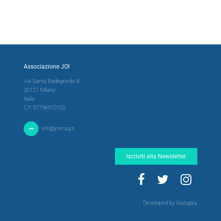
Associazione JOI
Via Santa Radegonda 8,
20121 Milano
Italia
C.F. 97796910152
info@joimag.it
Iscriviti alla Newsletter
Developed by Watuppa