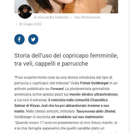
di Alessandra Sabatello
foto Shutterstock
30 Giugno 2022
Storia dell’uso del copricapo femminile,
tra veli, cappelli e parrucche
“Puoi scoprire molte cose su una donna ortodossa dal tipo di
parrucca o copricapo che indossa” rivela
Frimet Goldberger
in un
articolo pubblicato su
Forward.
La pluripremiata giornalista
americana scrive spesso pezzi sul
mondo ebraico ultraortodosso
,
a cui non è estranea:
è cresciuta nella comunità Chassidica
Satmar di Kiryas Joel che ha poi abbandonato insieme a suo
marito.
Nello stesso articolo, intitolato
Tassonomia dello Sheitel,
Goldberger ci racconta
un aneddoto sul suo matrimonio:
“Quando avevo 17 anni mi presentarono al mio futuro marito. Io
e la mia famiglia sapevamo che quello sarebbe stato un