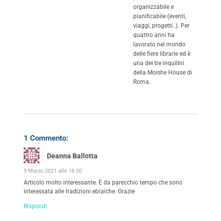
organizzabile e
pianificabile (eventi,
viaggi, progetti..). Per
quattro anni ha
lavorato nel mondo
delle fiere librarie ed è
una dei tre inquilini
della Moishe House di
Roma.
1 Commento:
Deanna Ballotta
9 Marzo 2021 alle 18:50
Articolo molto interessante. È da parecchio tempo che sono
interessata alle tradizioni ebraiche. Grazie
Rispondi